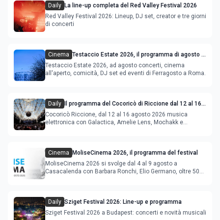
Daily
La line-up completa del Red Valley Festival 2026
Red Valley Festival 2026: Lineup, DJ set, creator e tre giorni
di concerti
Cinema
Testaccio Estate 2026, il programma di agosto e
Ferragosto
Testaccio Estate 2026, ad agosto concerti, cinema
all'aperto, comicità, DJ set ed eventi di Ferragosto a Roma.
Daily
Il programma del Cocoricò di Riccione dal 12 al 16
agosto 2026
Cocoricò Riccione, dal 12 al 16 agosto 2026 musica
elettronica con Galactica, Amelie Lens, Mochakk e
Deeperfect.
Cinema
MoliseCinema 2026, il programma del festival
MoliseCinema 2026 si svolge dal 4 al 9 agosto a
Casacalenda con Barbara Ronchi, Elio Germano, oltre 50
film in concorso
Daily
Sziget Festival 2026: Line-up e programma
Sziget Festival 2026 a Budapest: concerti e novità musicali