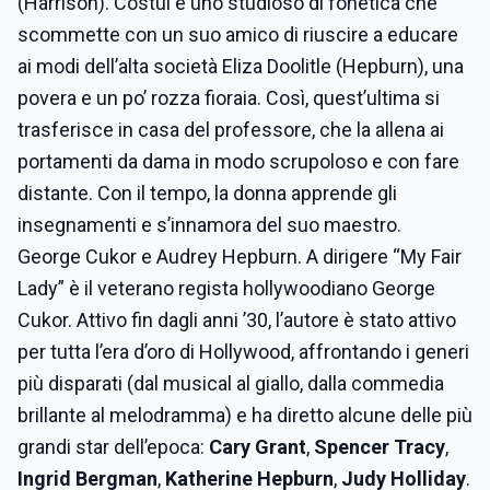
(Harrison). Costui è uno studioso di fonetica che
scommette con un suo amico di riuscire a educare
ai modi dell’alta società Eliza Doolitle (Hepburn), una
povera e un po’ rozza fioraia. Così, quest’ultima si
trasferisce in casa del professore, che la allena ai
portamenti da dama in modo scrupoloso e con fare
distante. Con il tempo, la donna apprende gli
insegnamenti e s’innamora del suo maestro.
George Cukor e Audrey Hepburn. A dirigere “My Fair
Lady” è il veterano regista hollywoodiano George
Cukor. Attivo fin dagli anni ’30, l’autore è stato attivo
per tutta l’era d’oro di Hollywood, affrontando i generi
più disparati (dal musical al giallo, dalla commedia
brillante al melodramma) e ha diretto alcune delle più
grandi star dell’epoca:
Cary Grant
,
Spencer Tracy
,
Ingrid Bergman
,
Katherine Hepburn
,
Judy Holliday
.