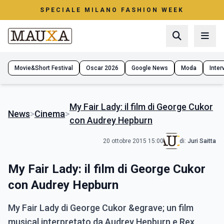
SPECIALE MILANO FASHION WEEK
Movie&Short Festival
Oscar 2026
Google News
Moda
Interv
My Fair Lady: il film di George Cukor
News
>
Cinema
>
con Audrey Hepburn
20 ottobre 2015 15:00
di:
Juri Saitta
My Fair Lady: il film di George Cukor
con Audrey Hepburn
My Fair Lady di George Cukor &egrave; un film
musical interpretato da Audrey Hepburn e Rex