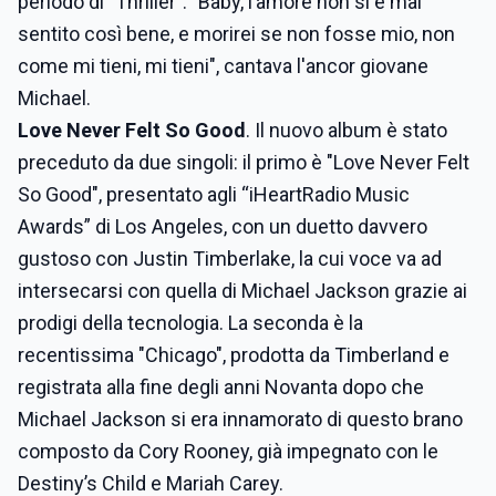
periodo di "Thriller". "Baby, l’amore non si è mai
sentito così bene, e morirei se non fosse mio, non
come mi tieni, mi tieni", cantava l'ancor giovane
Michael.
Love Never Felt So Good
. Il nuovo album è stato
preceduto da due singoli: il primo è "Love Never Felt
So Good", presentato agli “iHeartRadio Music
Awards” di Los Angeles, con un duetto davvero
gustoso con Justin Timberlake, la cui voce va ad
intersecarsi con quella di Michael Jackson grazie ai
prodigi della tecnologia. La seconda è la
recentissima "Chicago", prodotta da Timberland e
registrata alla fine degli anni Novanta dopo che
Michael Jackson si era innamorato di questo brano
composto da Cory Rooney, già impegnato con le
Destiny’s Child e Mariah Carey.