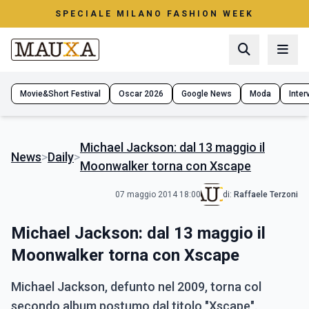
SPECIALE MILANO FASHION WEEK
Movie&Short Festival
Oscar 2026
Google News
Moda
Interv
Michael Jackson: dal 13 maggio il
News
>
Daily
>
Moonwalker torna con Xscape
07 maggio 2014 18:00
di:
Raffaele Terzoni
Michael Jackson: dal 13 maggio il
Moonwalker torna con Xscape
Michael Jackson, defunto nel 2009, torna col
secondo album postumo dal titolo "Xscape".