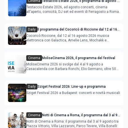
Cinema
Testaccio Estate 2026, il programma di agosto e
Ferragosto
Testaccio Estate 2026, ad agosto concerti, cinema
all'aperto, comicità, DJ set ed eventi di Ferragosto a Roma.
Daily
Il programma del Cocoricò di Riccione dal 12 al 16
agosto 2026
Cocoricò Riccione, dal 12 al 16 agosto 2026 musica
elettronica con Galactica, Amelie Lens, Mochakk e
Deeperfect.
Cinema
MoliseCinema 2026, il programma del festival
MoliseCinema 2026 si svolge dal 4 al 9 agosto a
Casacalenda con Barbara Ronchi, Elio Germano, oltre 50
film in concorso
Daily
Sziget Festival 2026: Line-up e programma
Sziget Festival 2026 a Budapest: concerti e novità musicali
Cinema
Notti di Cinema a Roma, il programma dal 3 al 9
agosto
Notti di Cinema a Roma: il programma dal 3 al 9 agosto tra
Piazza Vittorio, Villa Lazzaroni, Parco Tevere, Villa Bonelli