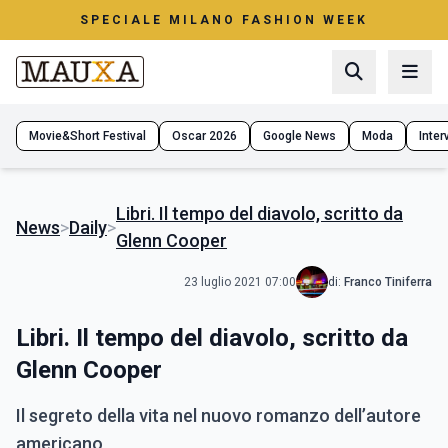
SPECIALE MILANO FASHION WEEK
Movie&Short Festival
Oscar 2026
Google News
Moda
Interv
Libri. Il tempo del diavolo, scritto da
News
>
Daily
>
Glenn Cooper
23 luglio 2021 07:00
di:
Franco Tiniferra
Libri. Il tempo del diavolo, scritto da
Glenn Cooper
Il segreto della vita nel nuovo romanzo dell’autore
americano