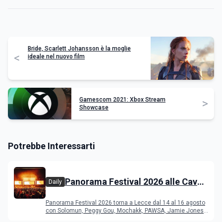
Bride, Scarlett Johansson è la moglie
<
ideale nel nuovo film
Gamescom 2021: Xbox Stream
>
Showcase
Potrebbe Interessarti
Panorama Festival 2026 alle Cave
Daily
del Duca di Lecce: lineup e
Panorama Festival 2026 torna a Lecce dal 14 al 16 agosto
programma
con Solomun, Peggy Gou, Mochakk, PAWSA, Jamie Jones
e altri DJ