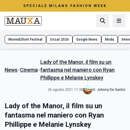
SPECIALE MILANO FASHION WEEK
Movie&Short Festival
Oscar 2026
Google News
Moda
Interv
Lady of the Manor, il film su un
News
>
Cinema
>
fantasma nel maniero con Ryan
Phillippe e Melanie Lynskey
26 agosto 2021 11:30
di:
Johnny De Santis
Lady of the Manor, il film su un
fantasma nel maniero con Ryan
Phillippe e Melanie Lynskey