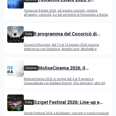
programma di agosto e
Testaccio Estate 2026, ad agosto concerti, cinema
Ferragosto
all'aperto, comicità, DJ set ed eventi di Ferragosto a Roma.
Il programma del Cocoricò di
Daily
Riccione dal 12 al 16 agosto 2026
Cocoricò Riccione, dal 12 al 16 agosto 2026 musica
elettronica con Galactica, Amelie Lens, Mochakk e
Deeperfect.
MoliseCinema 2026, il
Cinema
programma del festival
MoliseCinema 2026 si svolge dal 4 al 9 agosto a
Casacalenda con Barbara Ronchi, Elio Germano, oltre 50
film in concorso
Sziget Festival 2026: Line-up e
Daily
programma
Sziget Festival 2026 a Budapest: concerti e novità musicali