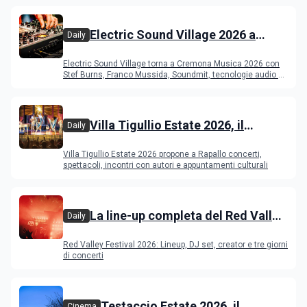
Electric Sound Village 2026 a
Daily
Cremona: Stef Burns, Soundmit e
Electric Sound Village torna a Cremona Musica 2026 con
Young Band Contest, il programma
Stef Burns, Franco Mussida, Soundmit, tecnologie audio e
Young Ba
Villa Tigullio Estate 2026, il
Daily
programma
Villa Tigullio Estate 2026 propone a Rapallo concerti,
spettacoli, incontri con autori e appuntamenti culturali
La line-up completa del Red Valley
Daily
Festival 2026
Red Valley Festival 2026: Lineup, DJ set, creator e tre giorni
di concerti
Testaccio Estate 2026, il
Cinema