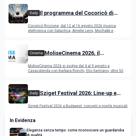
Il programma del Cocoricò di
Daily
Riccione dal 12 al 16 agosto 2026
Cocoricò Riccione, dal 12 al 16 agosto 2026 musica
elettronica con Galactica, Amelie Lens, Mochakk e
Deeperfect.
MoliseCinema 2026, il
Cinema
programma del festival
MoliseCinema 2026 si svolge dal 4 al 9 agosto a
Casacalenda con Barbara Ronchi, Elio Germano, oltre 50
film in concorso
Sziget Festival 2026: Line-up e
Daily
programma
Sziget Festival 2026 a Budapest: concerti e novità musicali
In Evidenza
Eleganza senza tempo: come riconoscere un guardaroba
di qualità