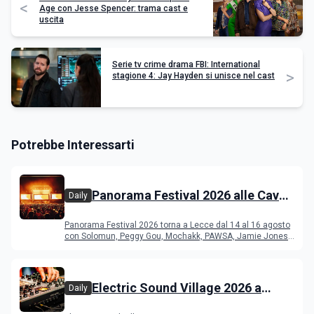
<
Age con Jesse Spencer: trama cast e
uscita
Serie tv crime drama FBI: International
>
stagione 4: Jay Hayden si unisce nel cast
Potrebbe Interessarti
Panorama Festival 2026 alle Cave
Daily
del Duca di Lecce: lineup e
Panorama Festival 2026 torna a Lecce dal 14 al 16 agosto
programma
con Solomun, Peggy Gou, Mochakk, PAWSA, Jamie Jones
e altri DJ
Electric Sound Village 2026 a
Daily
Cremona: Stef Burns, Soundmit e