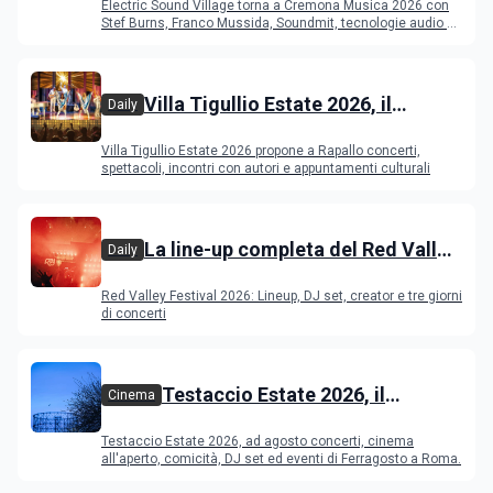
Electric Sound Village torna a Cremona Musica 2026 con
Young Band Contest, il programma
Stef Burns, Franco Mussida, Soundmit, tecnologie audio e
Young Ba
Villa Tigullio Estate 2026, il
Daily
programma
Villa Tigullio Estate 2026 propone a Rapallo concerti,
spettacoli, incontri con autori e appuntamenti culturali
La line-up completa del Red Valley
Daily
Festival 2026
Red Valley Festival 2026: Lineup, DJ set, creator e tre giorni
di concerti
Testaccio Estate 2026, il
Cinema
programma di agosto e
Testaccio Estate 2026, ad agosto concerti, cinema
Ferragosto
all'aperto, comicità, DJ set ed eventi di Ferragosto a Roma.