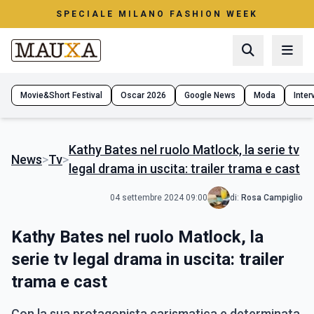
SPECIALE MILANO FASHION WEEK
Movie&Short Festival
Oscar 2026
Google News
Moda
Interv
Kathy Bates nel ruolo Matlock, la serie tv
News
>
Tv
>
legal drama in uscita: trailer trama e cast
04 settembre 2024 09:00
di:
Rosa Campiglio
Kathy Bates nel ruolo Matlock, la
serie tv legal drama in uscita: trailer
trama e cast
Con la sua protagonista carismatica e determinata,