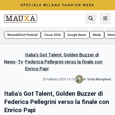
SPECIALE MILANO FASHION WEEK
Movie&Short Festival
Oscar 2026
Google News
Moda
Interv
Italia's Got Talent, Golden Buzzer di
News
>
Tv
>
Federica Pellegrini verso la finale con
Enrico Papi
26 febbraio 2020 16:10
di:
Vicky Blumpheel
Italia's Got Talent, Golden Buzzer di
Federica Pellegrini verso la finale con
Enrico Papi