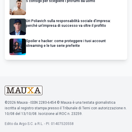
5 consigli per scegliere i profumi da uomo
Uri Poliavich sulla responsabilità sociale d’impresa:
perché un’impresa di successo va oltre il profitto
Spoiler e hacker: come proteggere i tuoi account
streaming e le tue serie preferite
©2026 Mauxa - ISSN 2283-6454 © Mauxa è una testata giornalistica
iscritta al registro stampa presso il Tribunale di Terni con autorizzazione n.
10/08 del 13/10/08. Iscrizione al ROC n. 23259.
Edito da Argo S.C. a R.L. - P.I. 01407520558