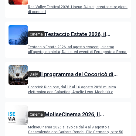
Festival 2026
Red Valley Festival 2026: Lineup, DJ set, creator e tre giorni
di concerti
Testaccio Estate 2026, il
Cinema
programma di agosto e
Testaccio Estate 2026, ad agosto concerti, cinema
Ferragosto
all'aperto, comicità, DJ set ed eventi di Ferragosto a Roma.
Il programma del Cocoricò di
Daily
Riccione dal 12 al 16 agosto 2026
Cocoricò Riccione, dal 12 al 16 agosto 2026 musica
elettronica con Galactica, Amelie Lens, Mochakk e
Deeperfect.
MoliseCinema 2026, il
Cinema
programma del festival
MoliseCinema 2026 si svolge dal 4 al 9 agosto a
Casacalenda con Barbara Ronchi, Elio Germano, oltre 50