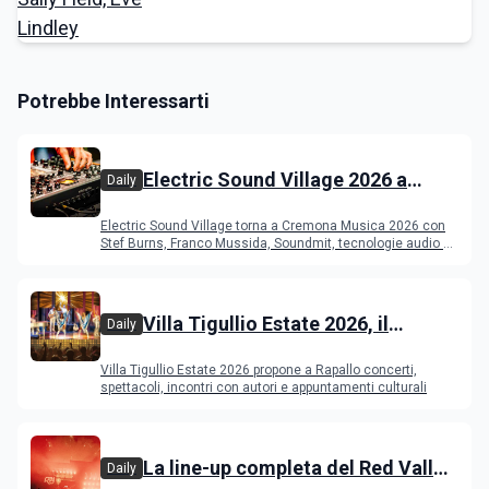
Potrebbe Interessarti
Electric Sound Village 2026 a
Daily
Cremona: Stef Burns, Soundmit e
Electric Sound Village torna a Cremona Musica 2026 con
Young Band Contest, il programma
Stef Burns, Franco Mussida, Soundmit, tecnologie audio e
Young Ba
Villa Tigullio Estate 2026, il
Daily
programma
Villa Tigullio Estate 2026 propone a Rapallo concerti,
spettacoli, incontri con autori e appuntamenti culturali
La line-up completa del Red Valley
Daily