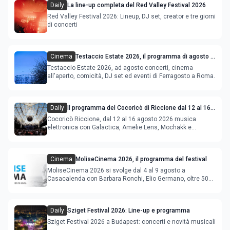
Daily
La line-up completa del Red Valley Festival 2026
Red Valley Festival 2026: Lineup, DJ set, creator e tre giorni
di concerti
Cinema
Testaccio Estate 2026, il programma di agosto e
Ferragosto
Testaccio Estate 2026, ad agosto concerti, cinema
all'aperto, comicità, DJ set ed eventi di Ferragosto a Roma.
Daily
Il programma del Cocoricò di Riccione dal 12 al 16
agosto 2026
Cocoricò Riccione, dal 12 al 16 agosto 2026 musica
elettronica con Galactica, Amelie Lens, Mochakk e
Deeperfect.
Cinema
MoliseCinema 2026, il programma del festival
MoliseCinema 2026 si svolge dal 4 al 9 agosto a
Casacalenda con Barbara Ronchi, Elio Germano, oltre 50
film in concorso
Daily
Sziget Festival 2026: Line-up e programma
Sziget Festival 2026 a Budapest: concerti e novità musicali