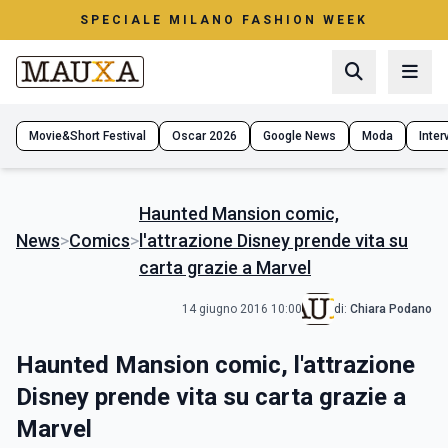
SPECIALE MILANO FASHION WEEK
Movie&Short Festival
Oscar 2026
Google News
Moda
Interv
Haunted Mansion comic,
News
>
Comics
>
l'attrazione Disney prende vita su
carta grazie a Marvel
14 giugno 2016 10:00
di:
Chiara Podano
Haunted Mansion comic, l'attrazione
Disney prende vita su carta grazie a
Marvel