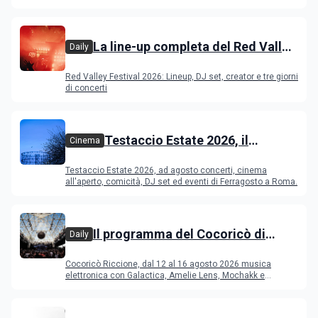
La line-up completa del Red Valley
Daily
Festival 2026
Red Valley Festival 2026: Lineup, DJ set, creator e tre giorni
di concerti
Testaccio Estate 2026, il
Cinema
programma di agosto e
Testaccio Estate 2026, ad agosto concerti, cinema
Ferragosto
all'aperto, comicità, DJ set ed eventi di Ferragosto a Roma.
Il programma del Cocoricò di
Daily
Riccione dal 12 al 16 agosto 2026
Cocoricò Riccione, dal 12 al 16 agosto 2026 musica
elettronica con Galactica, Amelie Lens, Mochakk e
Deeperfect.