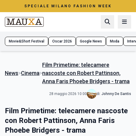
SPECIALE MILANO FASHION WEEK
Movie&Short Festival
Oscar 2026
Google News
Moda
Interv
Film Primetime: telecamere
News
>
Cinema
>
nascoste con Robert Pattinson,
Anna Faris Phoebe Bridgers - trama
28 maggio 2026 10:00
di:
Johnny De Santis
Film Primetime: telecamere nascoste
con Robert Pattinson, Anna Faris
Phoebe Bridgers - trama