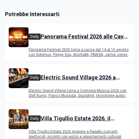
Potrebbe Interessarti
Panorama Festival 2026 alle Cave
Daily
del Duca di Lecce: lineup e
Panorama Festival 2026 torna a Lecce dal 14 al 16 agosto
programma
con Solomun, Peggy Gou, Mochakk, PAWSA, Jamie Jones
e altri DJ
Electric Sound Village 2026 a
Daily
Cremona: Stef Burns, Soundmit e
Electric Sound Village torna a Cremona Musica 2026 con
Young Band Contest, il programma
Stef Burns, Franco Mussida, Soundmit, tecnologie audio e
Young Ba
Villa Tigullio Estate 2026, il
Daily
programma
Villa Tigullio Estate 2026 propone a Rapallo concerti,
spettacoli, incontri con autori e appuntamenti culturali