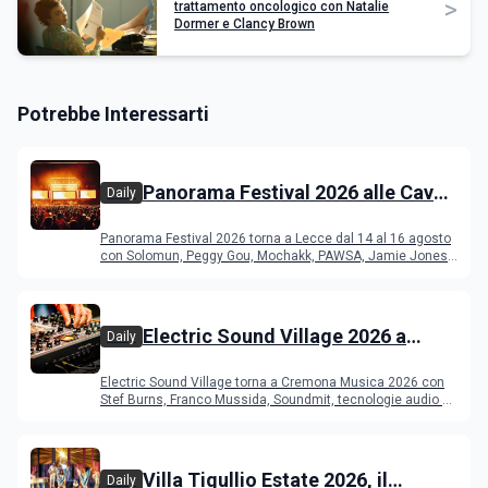
>
trattamento oncologico con Natalie
Dormer e Clancy Brown
Potrebbe Interessarti
Panorama Festival 2026 alle Cave
Daily
del Duca di Lecce: lineup e
Panorama Festival 2026 torna a Lecce dal 14 al 16 agosto
programma
con Solomun, Peggy Gou, Mochakk, PAWSA, Jamie Jones
e altri DJ
Electric Sound Village 2026 a
Daily
Cremona: Stef Burns, Soundmit e
Electric Sound Village torna a Cremona Musica 2026 con
Young Band Contest, il programma
Stef Burns, Franco Mussida, Soundmit, tecnologie audio e
Young Ba
Villa Tigullio Estate 2026, il
Daily