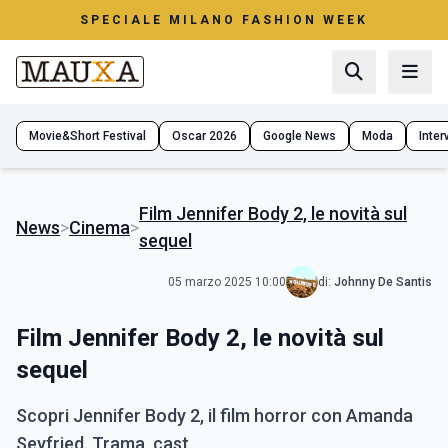
SPECIALE MILANO FASHION WEEK
Movie&Short Festival
Oscar 2026
Google News
Moda
Interv
Film Jennifer Body 2, le novità sul
News
>
Cinema
>
sequel
05 marzo 2025 10:00
di:
Johnny De Santis
Film Jennifer Body 2, le novità sul
sequel
Scopri Jennifer Body 2, il film horror con Amanda
Seyfried. Trama, cast,