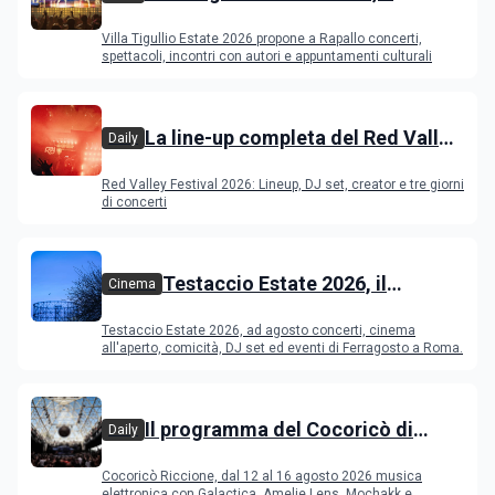
programma
Villa Tigullio Estate 2026 propone a Rapallo concerti,
spettacoli, incontri con autori e appuntamenti culturali
La line-up completa del Red Valley
Daily
Festival 2026
Red Valley Festival 2026: Lineup, DJ set, creator e tre giorni
di concerti
Testaccio Estate 2026, il
Cinema
programma di agosto e
Testaccio Estate 2026, ad agosto concerti, cinema
Ferragosto
all'aperto, comicità, DJ set ed eventi di Ferragosto a Roma.
Il programma del Cocoricò di
Daily
Riccione dal 12 al 16 agosto 2026
Cocoricò Riccione, dal 12 al 16 agosto 2026 musica
elettronica con Galactica, Amelie Lens, Mochakk e