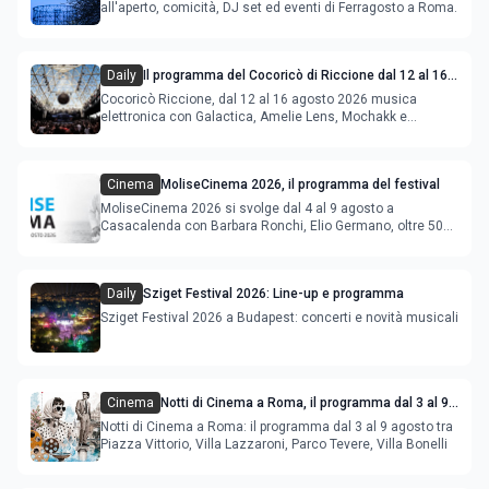
all'aperto, comicità, DJ set ed eventi di Ferragosto a Roma.
Daily
Il programma del Cocoricò di Riccione dal 12 al 16
agosto 2026
Cocoricò Riccione, dal 12 al 16 agosto 2026 musica
elettronica con Galactica, Amelie Lens, Mochakk e
Deeperfect.
Cinema
MoliseCinema 2026, il programma del festival
MoliseCinema 2026 si svolge dal 4 al 9 agosto a
Casacalenda con Barbara Ronchi, Elio Germano, oltre 50
film in concorso
Daily
Sziget Festival 2026: Line-up e programma
Sziget Festival 2026 a Budapest: concerti e novità musicali
Cinema
Notti di Cinema a Roma, il programma dal 3 al 9
agosto
Notti di Cinema a Roma: il programma dal 3 al 9 agosto tra
Piazza Vittorio, Villa Lazzaroni, Parco Tevere, Villa Bonelli