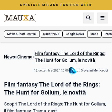
SPECIALE MILANO FASHION WEEK
Movie&Short Festival
Oscar 2026
Google News
Moda
Interv
Film fantasy The Lord of the Rings:
News
>
Cinema
>
The Hunt for Gollum, le novità
12 settembre 2024 10:00
di:
Giovanni Menicocci
Film fantasy The Lord of the Rings:
The Hunt for Gollum, le novità
Scopri The Lord of the Rings: The Hunt for Gollum,
il film fantasy. Trama, cast,