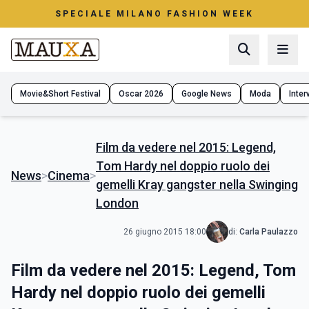
SPECIALE MILANO FASHION WEEK
Movie&Short Festival
Oscar 2026
Google News
Moda
Interv
Film da vedere nel 2015: Legend,
Tom Hardy nel doppio ruolo dei
News
>
Cinema
>
gemelli Kray gangster nella Swinging
London
26 giugno 2015 18:00
di:
Carla Paulazzo
Film da vedere nel 2015: Legend, Tom
Hardy nel doppio ruolo dei gemelli