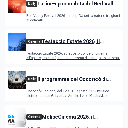
La line-up completa del Red Valley
Daily
Festival 2026
Red Valley Festival 2026: Lineup, DJ set, creator e tre giorni
di concerti
Testaccio Estate 2026, il
Cinema
programma di agosto e
Testaccio Estate 2026, ad agosto concerti, cinema
Ferragosto
all'aperto, comicità, DJ set ed eventi di Ferragosto a Roma.
Il programma del Cocoricò di
Daily
Riccione dal 12 al 16 agosto 2026
Cocoricò Riccione, dal 12 al 16 agosto 2026 musica
elettronica con Galactica, Amelie Lens, Mochakk e
Deeperfect.
MoliseCinema 2026, il
Cinema
programma del festival