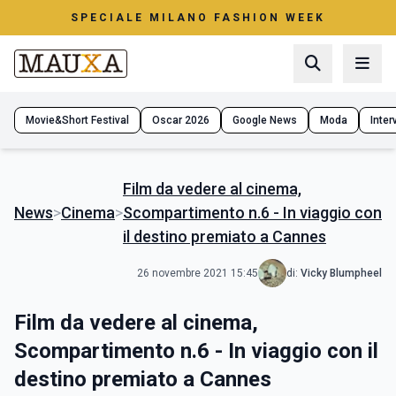
SPECIALE MILANO FASHION WEEK
Movie&Short Festival
Oscar 2026
Google News
Moda
Interv
Film da vedere al cinema,
News
>
Cinema
>
Scompartimento n.6 - In viaggio con
il destino premiato a Cannes
26 novembre 2021 15:45
di:
Vicky Blumpheel
Film da vedere al cinema,
Scompartimento n.6 - In viaggio con il
destino premiato a Cannes