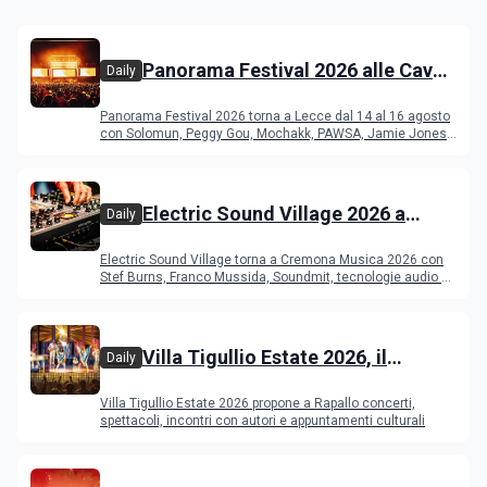
Panorama Festival 2026 alle Cave
Daily
del Duca di Lecce: lineup e
Panorama Festival 2026 torna a Lecce dal 14 al 16 agosto
programma
con Solomun, Peggy Gou, Mochakk, PAWSA, Jamie Jones
e altri DJ
Electric Sound Village 2026 a
Daily
Cremona: Stef Burns, Soundmit e
Electric Sound Village torna a Cremona Musica 2026 con
Young Band Contest, il programma
Stef Burns, Franco Mussida, Soundmit, tecnologie audio e
Young Ba
Villa Tigullio Estate 2026, il
Daily
programma
Villa Tigullio Estate 2026 propone a Rapallo concerti,
spettacoli, incontri con autori e appuntamenti culturali