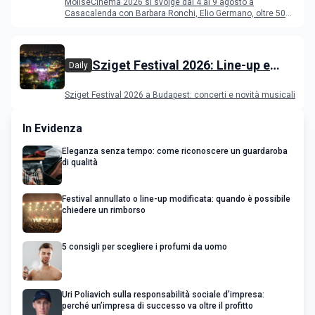
MoliseCinema 2026 si svolge dal 4 al 9 agosto a
Casacalenda con Barbara Ronchi, Elio Germano, oltre 50
film in concorso
Sziget Festival 2026: Line-up e
Daily
programma
Sziget Festival 2026 a Budapest: concerti e novità musicali
In Evidenza
Eleganza senza tempo: come riconoscere un guardaroba
di qualità
Festival annullato o line-up modificata: quando è possibile
chiedere un rimborso
5 consigli per scegliere i profumi da uomo
Uri Poliavich sulla responsabilità sociale d’impresa:
perché un’impresa di successo va oltre il profitto