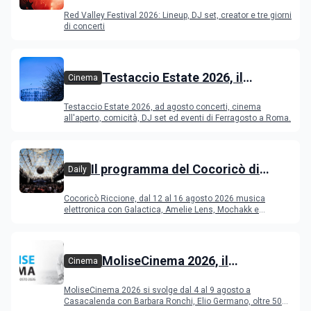
Festival 2026
Red Valley Festival 2026: Lineup, DJ set, creator e tre giorni
di concerti
Testaccio Estate 2026, il
Cinema
programma di agosto e
Testaccio Estate 2026, ad agosto concerti, cinema
Ferragosto
all'aperto, comicità, DJ set ed eventi di Ferragosto a Roma.
Il programma del Cocoricò di
Daily
Riccione dal 12 al 16 agosto 2026
Cocoricò Riccione, dal 12 al 16 agosto 2026 musica
elettronica con Galactica, Amelie Lens, Mochakk e
Deeperfect.
MoliseCinema 2026, il
Cinema
programma del festival
MoliseCinema 2026 si svolge dal 4 al 9 agosto a
Casacalenda con Barbara Ronchi, Elio Germano, oltre 50