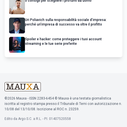
5 consigli per scegliere i profumi da uomo
Uri Poliavich sulla responsabilità sociale d’impresa:
perché un’impresa di successo va oltre il profitto
Spoiler e hacker: come proteggere i tuoi account
streaming e le tue serie preferite
©2026 Mauxa - ISSN 2283-6454 © Mauxa è una testata giornalistica
iscritta al registro stampa presso il Tribunale di Terni con autorizzazione n.
10/08 del 13/10/08. Iscrizione al ROC n. 23259.
Edito da Argo S.C. a R.L. - P.I. 01407520558