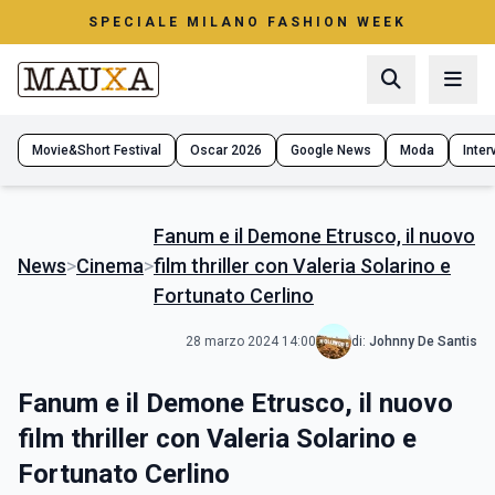
SPECIALE MILANO FASHION WEEK
Movie&Short Festival
Oscar 2026
Google News
Moda
Interv
Fanum e il Demone Etrusco, il nuovo
News
>
Cinema
>
film thriller con Valeria Solarino e
Fortunato Cerlino
28 marzo 2024 14:00
di:
Johnny De Santis
Fanum e il Demone Etrusco, il nuovo
film thriller con Valeria Solarino e
Fortunato Cerlino