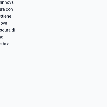
rinnova:
ura con
ottiene
nuova
oscura di
no
sta di