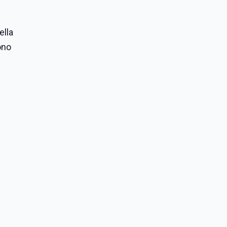
ella
ono