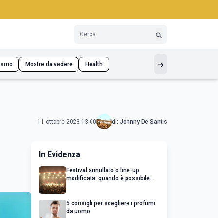
ismo
Mostre da vedere
Health
11 ottobre 2023 13:00
di:
Johnny De Santis
In Evidenza
Festival annullato o line-up
modificata: quando è possibile
chiedere un rimborso
5 consigli per scegliere i profumi
da uomo