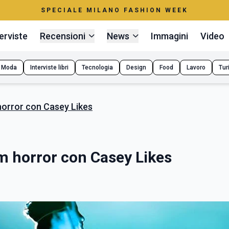
SPECIALE MILANO FASHION WEEK
erviste
Recensioni
News
Immagini
Video
Moda
Interviste libri
Tecnologia
Design
Food
Lavoro
Tur
 horror con Casey Likes
lm horror con Casey Likes