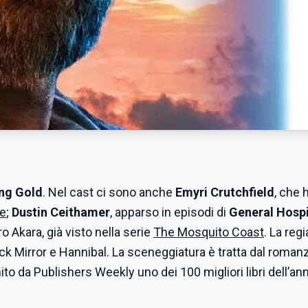
ng Gold
. Nel cast ci sono anche
Emyri Crutchfield
, che 
ve
;
Dustin Ceithamer
, apparso in episodi di
General Hospi
o Akara, già visto nella serie
The Mosquito Coast
. La regi
lack Mirror e Hannibal. La sceneggiatura è tratta dal roma
to da Publishers Weekly uno dei 100 migliori libri dell’an