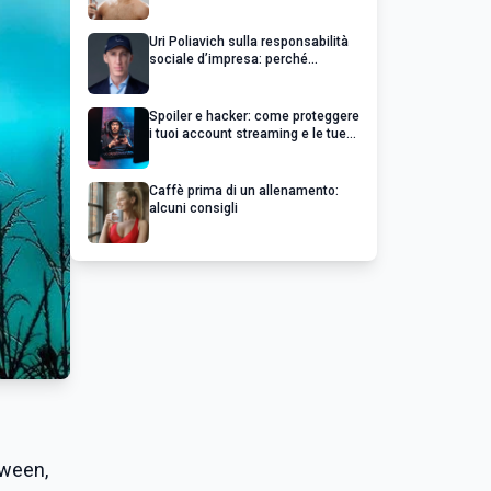
Uri Poliavich sulla responsabilità
sociale d’impresa: perché
un’impresa di successo va oltre il
profitto
Spoiler e hacker: come proteggere
i tuoi account streaming e le tue
serie preferite
Caffè prima di un allenamento:
alcuni consigli
loween,