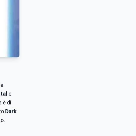
ha
tal
e
a è di
nzo
Dark
no.