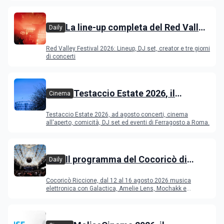
La line-up completa del Red Valley
Daily
Festival 2026
Red Valley Festival 2026: Lineup, DJ set, creator e tre giorni
di concerti
Testaccio Estate 2026, il
Cinema
programma di agosto e
Testaccio Estate 2026, ad agosto concerti, cinema
Ferragosto
all'aperto, comicità, DJ set ed eventi di Ferragosto a Roma.
Il programma del Cocoricò di
Daily
Riccione dal 12 al 16 agosto 2026
Cocoricò Riccione, dal 12 al 16 agosto 2026 musica
elettronica con Galactica, Amelie Lens, Mochakk e
Deeperfect.