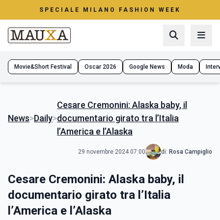
SPECIALE MILANO FASHION WEEK
Movie&Short Festival
Oscar 2026
Google News
Moda
Interv
Cesare Cremonini: Alaska baby, il
News
>
Daily
>
documentario girato tra l’Italia
l’America e l’Alaska
29 novembre 2024 07:00
di:
Rosa Campiglio
Cesare Cremonini: Alaska baby, il
documentario girato tra l’Italia
l’America e l’Alaska