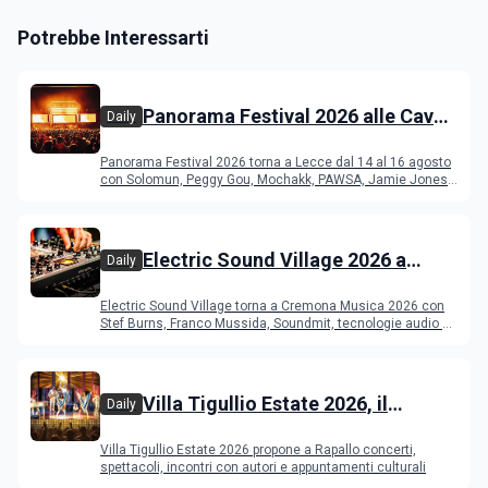
Potrebbe Interessarti
Panorama Festival 2026 alle Cave
Daily
del Duca di Lecce: lineup e
Panorama Festival 2026 torna a Lecce dal 14 al 16 agosto
programma
con Solomun, Peggy Gou, Mochakk, PAWSA, Jamie Jones
e altri DJ
Electric Sound Village 2026 a
Daily
Cremona: Stef Burns, Soundmit e
Electric Sound Village torna a Cremona Musica 2026 con
Young Band Contest, il programma
Stef Burns, Franco Mussida, Soundmit, tecnologie audio e
Young Ba
Villa Tigullio Estate 2026, il
Daily
programma
Villa Tigullio Estate 2026 propone a Rapallo concerti,
spettacoli, incontri con autori e appuntamenti culturali