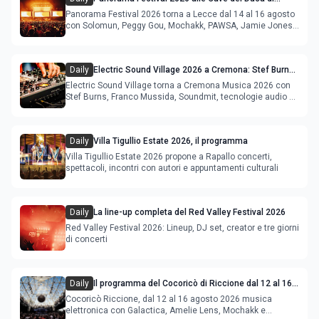
Lecce: lineup e programma
Panorama Festival 2026 torna a Lecce dal 14 al 16 agosto
con Solomun, Peggy Gou, Mochakk, PAWSA, Jamie Jones
e altri DJ
Daily
Electric Sound Village 2026 a Cremona: Stef Burns,
Soundmit e Young Band Contest, il programma
Electric Sound Village torna a Cremona Musica 2026 con
Stef Burns, Franco Mussida, Soundmit, tecnologie audio e
Young Ba
Daily
Villa Tigullio Estate 2026, il programma
Villa Tigullio Estate 2026 propone a Rapallo concerti,
spettacoli, incontri con autori e appuntamenti culturali
Daily
La line-up completa del Red Valley Festival 2026
Red Valley Festival 2026: Lineup, DJ set, creator e tre giorni
di concerti
Daily
Il programma del Cocoricò di Riccione dal 12 al 16
agosto 2026
Cocoricò Riccione, dal 12 al 16 agosto 2026 musica
elettronica con Galactica, Amelie Lens, Mochakk e