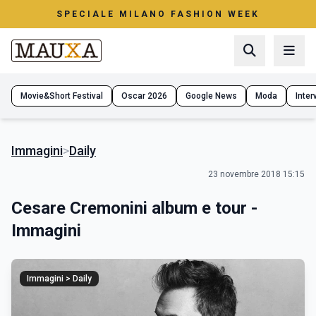
SPECIALE MILANO FASHION WEEK
Movie&Short Festival
Oscar 2026
Google News
Moda
Interv
Immagini
>
Daily
23 novembre 2018 15:15
Cesare Cremonini album e tour -
Immagini
Immagini > Daily