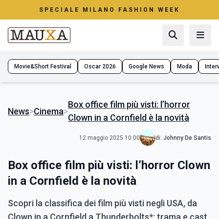
SPECIALE MILANO FASHION WEEK
Movie&Short Festival
Oscar 2026
Google News
Moda
Interv
Box office film più visti: l’horror
News
>
Cinema
>
Clown in a Cornfield è la novità
12 maggio 2025 10:00
di:
Johnny De Santis
Box office film più visti: l’horror Clown
in a Cornfield è la novità
Scopri la classifica dei film più visti negli USA, da
Clown in a Cornfield a Thunderbolts*: trama e cast