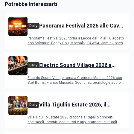
Potrebbe Interessarti
Panorama Festival 2026 alle Cave
Daily
del Duca di Lecce: lineup e
Panorama Festival 2026 torna a Lecce dal 14 al 16 agosto
programma
con Solomun, Peggy Gou, Mochakk, PAWSA, Jamie Jones
e altri DJ
Electric Sound Village 2026 a
Daily
Cremona: Stef Burns, Soundmit e
Electric Sound Village torna a Cremona Musica 2026 con
Young Band Contest, il programma
Stef Burns, Franco Mussida, Soundmit, tecnologie audio e
Young Ba
Villa Tigullio Estate 2026, il
Daily
programma
Villa Tigullio Estate 2026 propone a Rapallo concerti,
spettacoli, incontri con autori e appuntamenti culturali