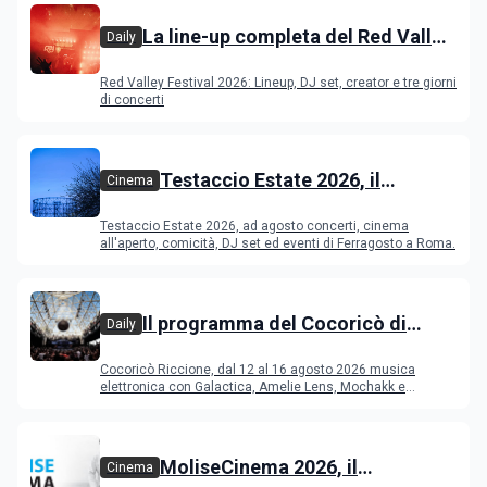
La line-up completa del Red Valley
Daily
Festival 2026
Red Valley Festival 2026: Lineup, DJ set, creator e tre giorni
di concerti
Testaccio Estate 2026, il
Cinema
programma di agosto e
Testaccio Estate 2026, ad agosto concerti, cinema
Ferragosto
all'aperto, comicità, DJ set ed eventi di Ferragosto a Roma.
Il programma del Cocoricò di
Daily
Riccione dal 12 al 16 agosto 2026
Cocoricò Riccione, dal 12 al 16 agosto 2026 musica
elettronica con Galactica, Amelie Lens, Mochakk e
Deeperfect.
MoliseCinema 2026, il
Cinema