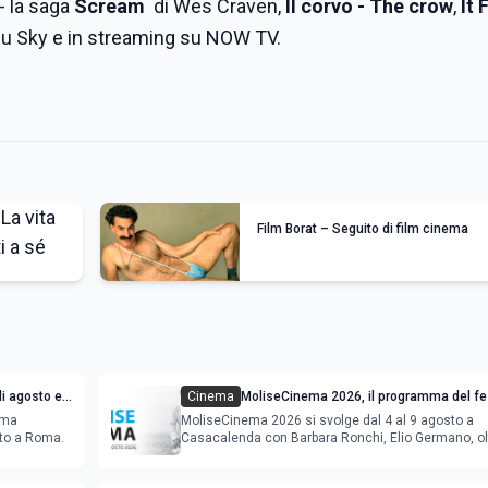
- la saga
Scream
di Wes Craven,
Il corvo - The crow
,
It 
su Sky e in streaming su NOW TV.
Film Borat – Seguito di film cinema
i agosto e
Cinema
MoliseCinema 2026, il programma del fes
ema
MoliseCinema 2026 si svolge dal 4 al 9 agosto a
sto a Roma.
Casacalenda con Barbara Ronchi, Elio Germano, ol
film in concorso