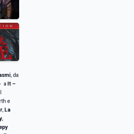
asmi
, da
 - a
It –
l
rth e
r
,
La
y
,
eepy