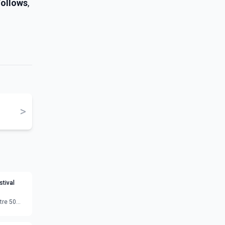
Follows
,
>
tival
tre 50