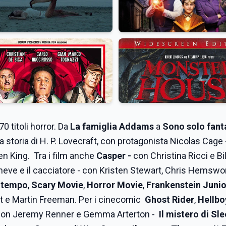
0 titoli horror. Da
La famiglia Addams
a
Sono solo fant
na storia di H. P. Lovecraft, con protagonista Nicolas Cage
n King. Tra i film anche
Casper -
con Christina Ricci e Bil
aneve e il cacciatore - con Kristen Stewart, Chris Hemswo
l tempo
,
Scary Movie
,
Horror Movie
,
Frankenstein Junio
t e Martin Freeman. Per i cinecomic
Ghost Rider
,
Hellbo
on Jeremy Renner e Gemma Arterton -
Il mistero di Sl