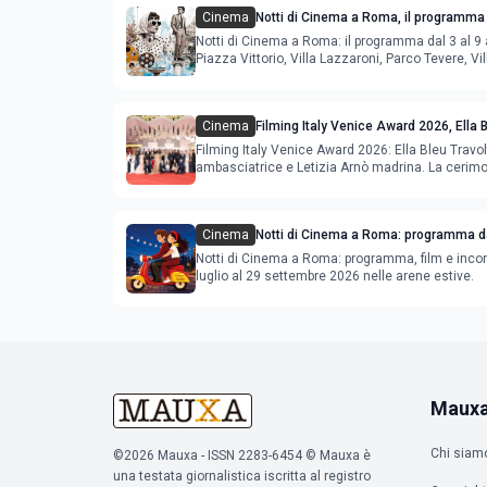
Cinema
Notti di Cinema a Roma, il programma 
agosto
Notti di Cinema a Roma: il programma dal 3 al 9 
Piazza Vittorio, Villa Lazzaroni, Parco Tevere, Vil
Cinema
Filming Italy Venice Award 2026, Ella 
ambasciatrice e Letizia Arnò madrina
Filming Italy Venice Award 2026: Ella Bleu Travo
ambasciatrice e Letizia Arnò madrina. La cerimon
settembre.
Cinema
Notti di Cinema a Roma: programma da
al 2 agosto 2026
Notti di Cinema a Roma: programma, film e incon
luglio al 29 settembre 2026 nelle arene estive.
Maux
Chi siam
©2026 Mauxa - ISSN 2283-6454 © Mauxa è
una testata giornalistica iscritta al registro