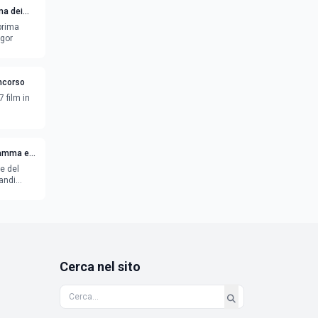
ma dei
eprima
egor
oncorso
7 film in
ramma e
e del
andi
Cerca nel sito