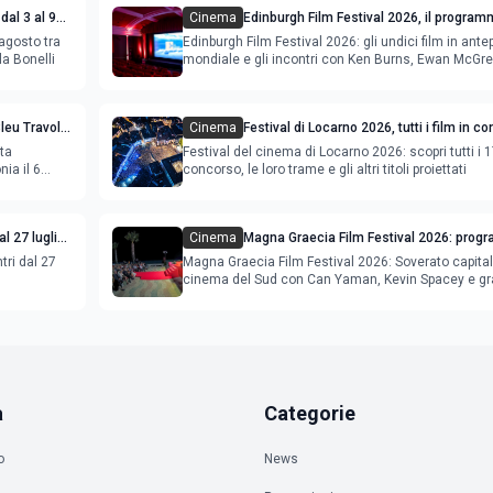
dal 3 al 9
Cinema
Edinburgh Film Festival 2026, il program
film in anteprima mondiale
agosto tra
Edinburgh Film Festival 2026: gli undici film in ant
la Bonelli
mondiale e gli incontri con Ken Burns, Ewan McGr
Bleu Travolta
Cinema
Festival di Locarno 2026, tutti i film in c
lta
Festival del cinema di Locarno 2026: scopri tutti i 1
ia il 6
concorso, le loro trame e gli altri titoli proiettati
l 27 luglio
Cinema
Magna Graecia Film Festival 2026: prog
star internazionali
tri dal 27
Magna Graecia Film Festival 2026: Soverato capital
cinema del Sud con Can Yaman, Kevin Spacey e gr
ospiti inter
a
Categorie
o
News