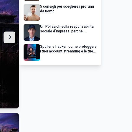
5 consigli per scegliere i profumi
da uomo
Uri Poliavich sulla responsabilità
sociale d’impresa: perché
un’impresa di successo va oltre il
profitto
Spoiler e hacker: come proteggere
i tuoi account streaming e le tue
serie preferite