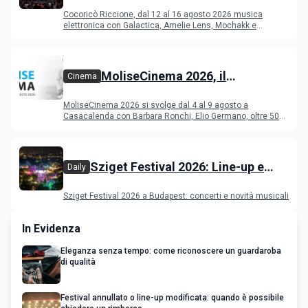
Riccione dal 12 al 16 agosto 2026
Cocoricò Riccione, dal 12 al 16 agosto 2026 musica
elettronica con Galactica, Amelie Lens, Mochakk e
Deeperfect.
MoliseCinema 2026, il
Cinema
programma del festival
MoliseCinema 2026 si svolge dal 4 al 9 agosto a
Casacalenda con Barbara Ronchi, Elio Germano, oltre 50
film in concorso
Sziget Festival 2026: Line-up e
Daily
programma
Sziget Festival 2026 a Budapest: concerti e novità musicali
In Evidenza
Eleganza senza tempo: come riconoscere un guardaroba
di qualità
Festival annullato o line-up modificata: quando è possibile