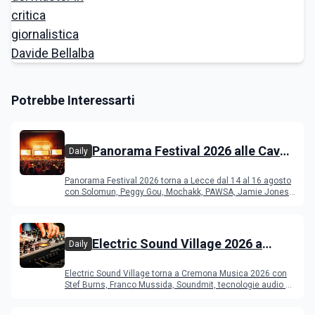
Potrebbe Interessarti
Panorama Festival 2026 alle Cave
Daily
del Duca di Lecce: lineup e
Panorama Festival 2026 torna a Lecce dal 14 al 16 agosto
programma
con Solomun, Peggy Gou, Mochakk, PAWSA, Jamie Jones
e altri DJ
Electric Sound Village 2026 a
Daily
Cremona: Stef Burns, Soundmit e
Electric Sound Village torna a Cremona Musica 2026 con
Young Band Contest, il programma
Stef Burns, Franco Mussida, Soundmit, tecnologie audio e
Young Ba