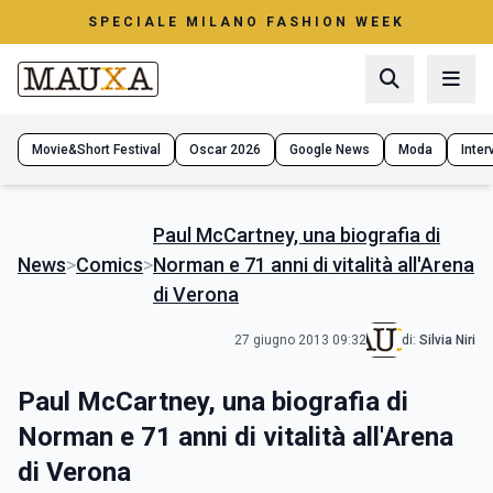
SPECIALE MILANO FASHION WEEK
Movie&Short Festival
Oscar 2026
Google News
Moda
Interv
Paul McCartney, una biografia di
News
>
Comics
>
Norman e 71 anni di vitalità all'Arena
di Verona
27 giugno 2013 09:32
di:
Silvia Niri
Paul McCartney, una biografia di
Norman e 71 anni di vitalità all'Arena
di Verona