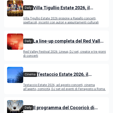
Villa Tigullio Estate 2026, il
Daily
programma
Villa Tigullio Estate 2026 propone a Rapallo concerti,
spettacoli, incontri con autori e appuntamenti culturali
La line-up completa del Red Valley
Daily
Festival 2026
Red Valley Festival 2026: Lineup, DJ set, creator e tre giorni
di concerti
Testaccio Estate 2026, il
Cinema
programma di agosto e
Testaccio Estate 2026, ad agosto concerti, cinema
Ferragosto
all'aperto, comicità, DJ set ed eventi di Ferragosto a Roma.
Il programma del Cocoricò di
Daily