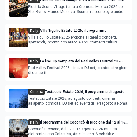
Daily
Electric Sound Village 2026 a Cremona: Stef Burns,
Soundmit e Young Band Contest, il programma
Electric Sound Village torna a Cremona Musica 2026 con
Stef Burns, Franco Mussida, Soundmit, tecnologie audio e
Young Ba
Daily
Villa Tigullio Estate 2026, il programma
Villa Tigullio Estate 2026 propone a Rapallo concerti,
spettacoli, incontri con autori e appuntamenti culturali
Daily
La line-up completa del Red Valley Festival 2026
Red Valley Festival 2026: Lineup, DJ set, creator e tre giorni
di concerti
Cinema
Testaccio Estate 2026, il programma di agosto e
Ferragosto
Testaccio Estate 2026, ad agosto concerti, cinema
all'aperto, comicità, DJ set ed eventi di Ferragosto a Roma.
Daily
Il programma del Cocoricò di Riccione dal 12 al 16
agosto 2026
Cocoricò Riccione, dal 12 al 16 agosto 2026 musica
elettronica con Galactica, Amelie Lens, Mochakk e