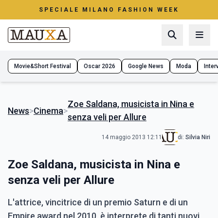
SPECIALE MILANO FASHION WEEK
Movie&Short Festival
Oscar 2026
Google News
Moda
Interv
Zoe Saldana, musicista in Nina e
News
>
Cinema
>
senza veli per Allure
14 maggio 2013 12:11
di:
Silvia Niri
Zoe Saldana, musicista in Nina e
senza veli per Allure
L'attrice, vincitrice di un premio Saturn e di un
Empire award nel 2010, è interprete di tanti nuovi