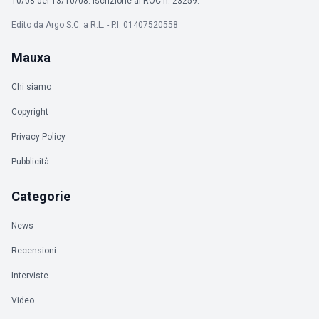
10/08 del 13/10/08. Iscrizione al ROC n. 23259.
Edito da Argo S.C. a R.L. - P.I. 01407520558
Mauxa
Chi siamo
Copyright
Privacy Policy
Pubblicità
Categorie
News
Recensioni
Interviste
Video