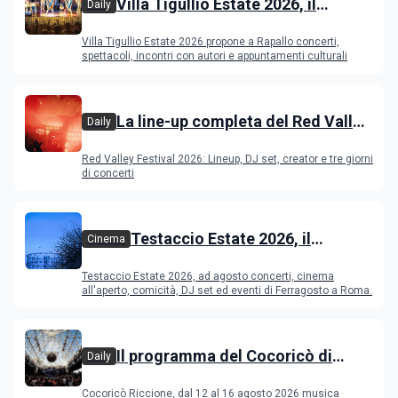
Villa Tigullio Estate 2026, il
Daily
programma
Villa Tigullio Estate 2026 propone a Rapallo concerti,
spettacoli, incontri con autori e appuntamenti culturali
La line-up completa del Red Valley
Daily
Festival 2026
Red Valley Festival 2026: Lineup, DJ set, creator e tre giorni
di concerti
Testaccio Estate 2026, il
Cinema
programma di agosto e
Testaccio Estate 2026, ad agosto concerti, cinema
Ferragosto
all'aperto, comicità, DJ set ed eventi di Ferragosto a Roma.
Il programma del Cocoricò di
Daily
Riccione dal 12 al 16 agosto 2026
Cocoricò Riccione, dal 12 al 16 agosto 2026 musica