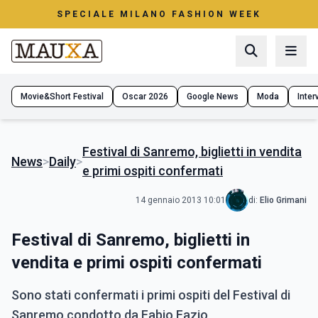
SPECIALE MILANO FASHION WEEK
Movie&Short Festival
Oscar 2026
Google News
Moda
Interv
Festival di Sanremo, biglietti in vendita
News
>
Daily
>
e primi ospiti confermati
14 gennaio 2013 10:01
di:
Elio Grimani
Festival di Sanremo, biglietti in
vendita e primi ospiti confermati
Sono stati confermati i primi ospiti del Festival di
Sanremo condotto da Fabio Fazio