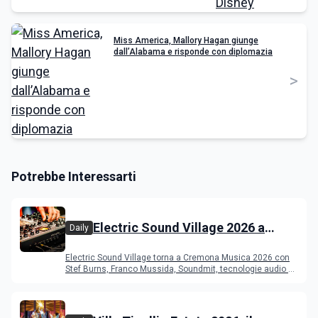
Miss America, Mallory Hagan giunge
dall’Alabama e risponde con diplomazia
>
Potrebbe Interessarti
Electric Sound Village 2026 a
Daily
Cremona: Stef Burns, Soundmit e
Electric Sound Village torna a Cremona Musica 2026 con
Young Band Contest, il programma
Stef Burns, Franco Mussida, Soundmit, tecnologie audio e
Young Ba