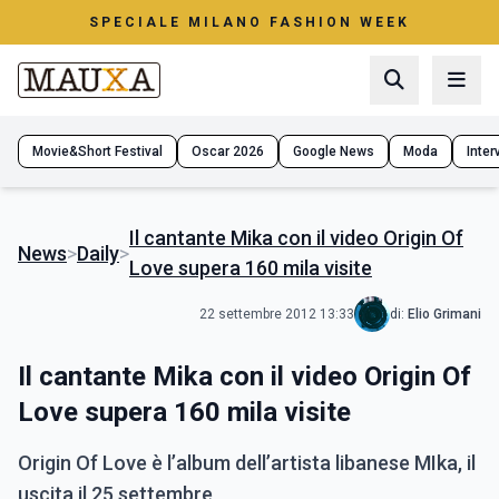
SPECIALE MILANO FASHION WEEK
Movie&Short Festival
Oscar 2026
Google News
Moda
Interv
Il cantante Mika con il video Origin Of
News
>
Daily
>
Love supera 160 mila visite
22 settembre 2012 13:33
di:
Elio Grimani
Il cantante Mika con il video Origin Of
Love supera 160 mila visite
Origin Of Love è l’album dell’artista libanese MIka, il
uscita il 25 settembre