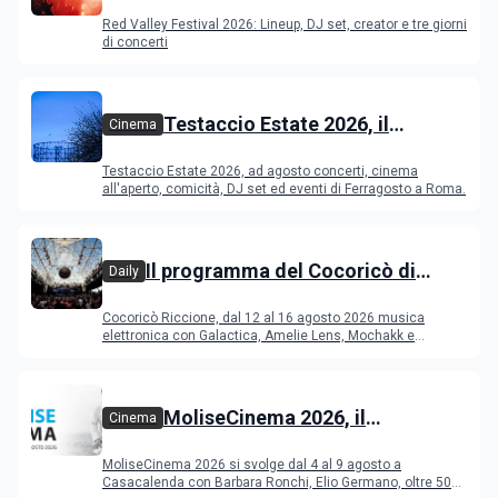
Festival 2026
Red Valley Festival 2026: Lineup, DJ set, creator e tre giorni
di concerti
Testaccio Estate 2026, il
Cinema
programma di agosto e
Testaccio Estate 2026, ad agosto concerti, cinema
Ferragosto
all'aperto, comicità, DJ set ed eventi di Ferragosto a Roma.
Il programma del Cocoricò di
Daily
Riccione dal 12 al 16 agosto 2026
Cocoricò Riccione, dal 12 al 16 agosto 2026 musica
elettronica con Galactica, Amelie Lens, Mochakk e
Deeperfect.
MoliseCinema 2026, il
Cinema
programma del festival
MoliseCinema 2026 si svolge dal 4 al 9 agosto a
Casacalenda con Barbara Ronchi, Elio Germano, oltre 50