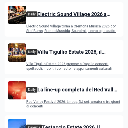
Electric Sound Village 2026 a
Daily
Cremona: Stef Burns, Soundmit e
Electric Sound Village torna a Cremona Musica 2026 con
Young Band Contest, il programma
Stef Burns, Franco Mussida, Soundmit, tecnologie audio e
Young Ba
Villa Tigullio Estate 2026, il
Daily
programma
Villa Tigullio Estate 2026 propone a Rapallo concerti,
spettacoli, incontri con autori e appuntamenti culturali
La line-up completa del Red Valley
Daily
Festival 2026
Red Valley Festival 2026: Lineup, DJ set, creator e tre giorni
di concerti
Testaccio Estate 2026, il
Cinema