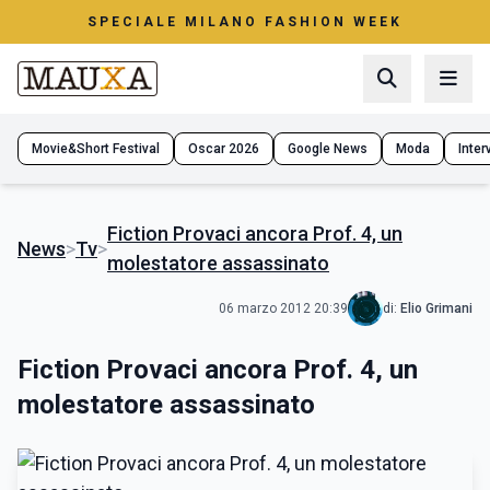
SPECIALE MILANO FASHION WEEK
Movie&Short Festival
Oscar 2026
Google News
Moda
Interv
Fiction Provaci ancora Prof. 4, un
News
>
Tv
>
molestatore assassinato
06 marzo 2012 20:39
di:
Elio Grimani
Fiction Provaci ancora Prof. 4, un
molestatore assassinato