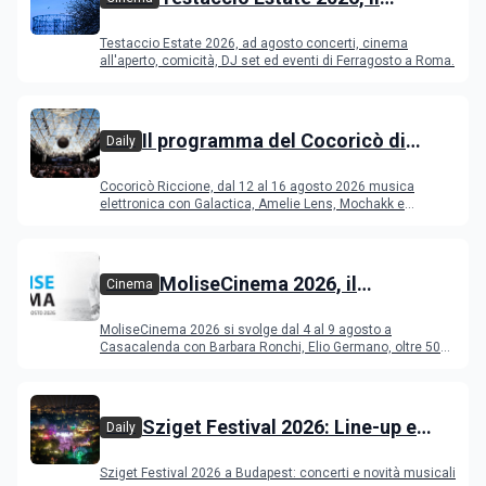
programma di agosto e
Testaccio Estate 2026, ad agosto concerti, cinema
Ferragosto
all'aperto, comicità, DJ set ed eventi di Ferragosto a Roma.
Il programma del Cocoricò di
Daily
Riccione dal 12 al 16 agosto 2026
Cocoricò Riccione, dal 12 al 16 agosto 2026 musica
elettronica con Galactica, Amelie Lens, Mochakk e
Deeperfect.
MoliseCinema 2026, il
Cinema
programma del festival
MoliseCinema 2026 si svolge dal 4 al 9 agosto a
Casacalenda con Barbara Ronchi, Elio Germano, oltre 50
film in concorso
Sziget Festival 2026: Line-up e
Daily
programma
Sziget Festival 2026 a Budapest: concerti e novità musicali