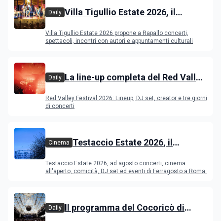
Villa Tigullio Estate 2026, il
Daily
programma
Villa Tigullio Estate 2026 propone a Rapallo concerti,
spettacoli, incontri con autori e appuntamenti culturali
La line-up completa del Red Valley
Daily
Festival 2026
Red Valley Festival 2026: Lineup, DJ set, creator e tre giorni
di concerti
Testaccio Estate 2026, il
Cinema
programma di agosto e
Testaccio Estate 2026, ad agosto concerti, cinema
Ferragosto
all'aperto, comicità, DJ set ed eventi di Ferragosto a Roma.
Il programma del Cocoricò di
Daily