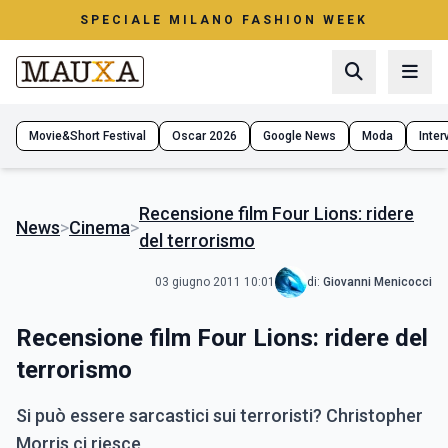
SPECIALE MILANO FASHION WEEK
Movie&Short Festival
Oscar 2026
Google News
Moda
Interv
Recensione film Four Lions: ridere
News
>
Cinema
>
del terrorismo
03 giugno 2011 10:01
di:
Giovanni Menicocci
Recensione film Four Lions: ridere del
terrorismo
Si può essere sarcastici sui terroristi? Christopher
Morris ci riesce