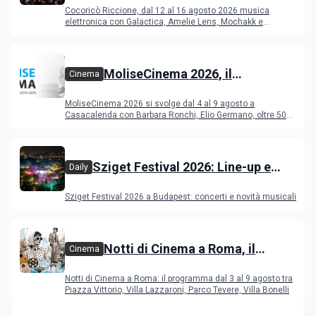
Riccione dal 12 al 16 agosto 2026
Cocoricò Riccione, dal 12 al 16 agosto 2026 musica
elettronica con Galactica, Amelie Lens, Mochakk e
Deeperfect.
MoliseCinema 2026, il
Cinema
programma del festival
MoliseCinema 2026 si svolge dal 4 al 9 agosto a
Casacalenda con Barbara Ronchi, Elio Germano, oltre 50
film in concorso
Sziget Festival 2026: Line-up e
Daily
programma
Sziget Festival 2026 a Budapest: concerti e novità musicali
Notti di Cinema a Roma, il
Cinema
programma dal 3 al 9 agosto
Notti di Cinema a Roma: il programma dal 3 al 9 agosto tra
Piazza Vittorio, Villa Lazzaroni, Parco Tevere, Villa Bonelli