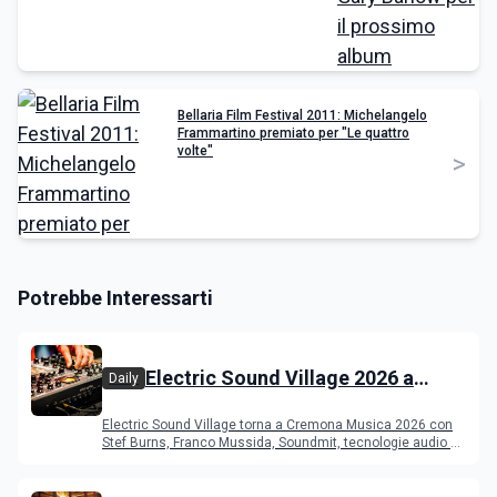
Bellaria Film Festival 2011: Michelangelo
Frammartino premiato per "Le quattro
volte"
>
Potrebbe Interessarti
Electric Sound Village 2026 a
Daily
Cremona: Stef Burns, Soundmit e
Electric Sound Village torna a Cremona Musica 2026 con
Young Band Contest, il programma
Stef Burns, Franco Mussida, Soundmit, tecnologie audio e
Young Ba