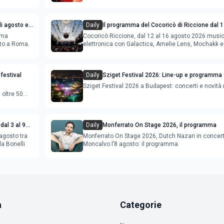
i agosto e
Daily
Il programma del Cocoricò di Riccione dal 1
agosto 2026
ema
Cocoricò Riccione, dal 12 al 16 agosto 2026 musi
sto a Roma.
elettronica con Galactica, Amelie Lens, Mochakk e
Deeperfect.
festival
Daily
Sziget Festival 2026: Line-up e programma
a
Sziget Festival 2026 a Budapest: concerti e novità
oltre 50
dal 3 al 9
Daily
Monferrato On Stage 2026, il programma
agosto tra
Monferrato On Stage 2026, Dutch Nazari in concer
la Bonelli
Moncalvo l’8 agosto: il programma
a
Categorie