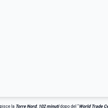
lpisce la
Torre Nord
;
102 minuti
dopo del "
World Trade C