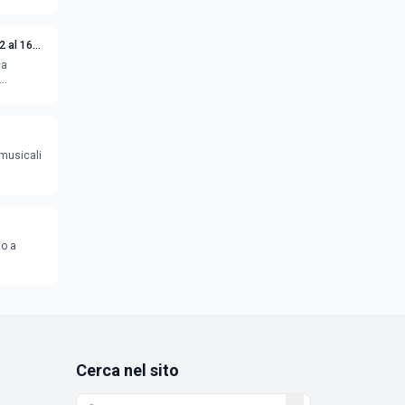
2 al 16
ca
 musicali
to a
Cerca nel sito