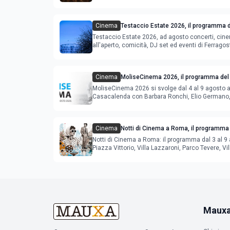
Cinema
Testaccio Estate 2026, il programma d
Ferragosto
Testaccio Estate 2026, ad agosto concerti, cin
all'aperto, comicità, DJ set ed eventi di Ferrago
Cinema
MoliseCinema 2026, il programma del 
MoliseCinema 2026 si svolge dal 4 al 9 agosto 
Casacalenda con Barbara Ronchi, Elio Germano, 
film in concorso
Cinema
Notti di Cinema a Roma, il programma 
agosto
Notti di Cinema a Roma: il programma dal 3 al 9 
Piazza Vittorio, Villa Lazzaroni, Parco Tevere, Vil
Maux