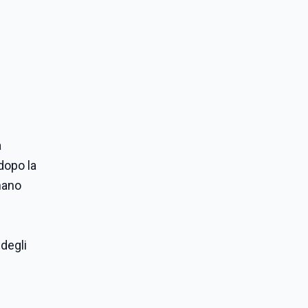
a
 dopo la
rnano
 degli