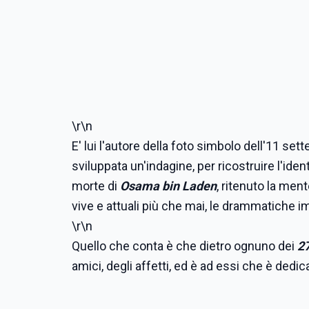
\r\n
E' lui l'autore della foto simbolo dell'11 se
sviluppata un'indagine, per ricostruire l'ident
morte di
Osama bin Laden
, ritenuto la men
vive e attuali più che mai, le drammatiche i
\r\n
Quello che conta è che dietro ognuno dei
2
amici, degli affetti, ed è ad essi che è dedi