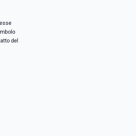
resse
simbolo
atto del