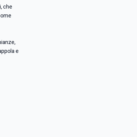
i, che
 come
nianze,
rappola e