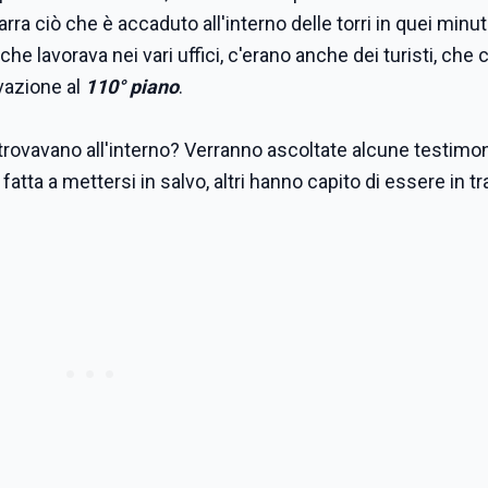
rra ciò che è accaduto all'interno delle torri in quei minut
he lavorava nei vari uffici, c'erano anche dei turisti, che
vazione al
110° piano
.
i trovavano all'interno? Verranno ascoltate alcune testimo
 fatta a mettersi in salvo, altri hanno capito di essere in t