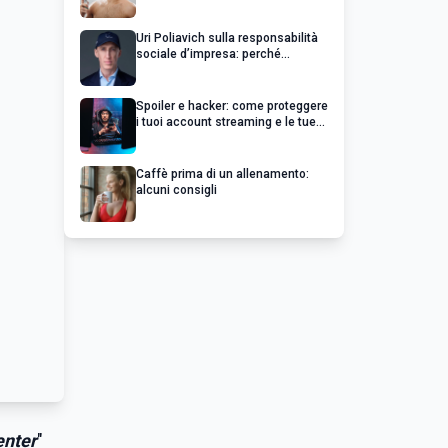
Uri Poliavich sulla responsabilità
sociale d’impresa: perché
un’impresa di successo va oltre il
profitto
Spoiler e hacker: come proteggere
i tuoi account streaming e le tue
serie preferite
Caffè prima di un allenamento:
alcuni consigli
enter
"