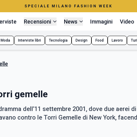
SPECIALE MILANO FASHION WEEK
erviste
Recensioni
News
Immagini
Video
Moda
Interviste libri
Tecnologia
Design
Food
Lavoro
Tur
elle
orri gemelle
 dramma dell’11 settembre 2001, dove due aerei di 
antavano contro le Torri Gemelle di New York, facen