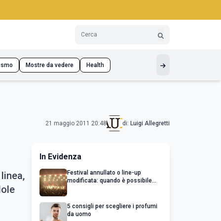
ismo
Mostre da vedere
Health
21 maggio 2011 20:48
di:
Luigi Allegretti
In Evidenza
Festival annullato o line-up
linea,
modificata: quando è possibile
dole
chiedere un rimborso
5 consigli per scegliere i profumi
da uomo