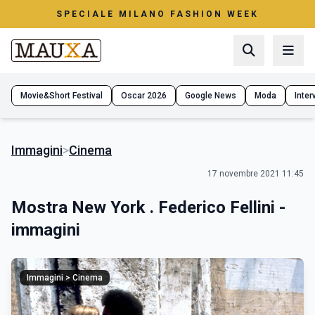
SPECIALE MILANO FASHION WEEK
Movie&Short Festival
Oscar 2026
Google News
Moda
Interv
Immagini
>
Cinema
17 novembre 2021 11:45
Mostra New York . Federico Fellini -
immagini
Immagini > Cinema