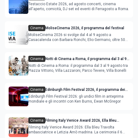
Ferragosto
Testaccio Estate 2026, ad agosto concerti, cinema
all'aperto, comicità, DJ set ed eventi di Ferragosto a Roma.
Cinema
MoliseCinema 2026, il programma del festival
MoliseCinema 2026 si svolge dal 4 al 9 agosto a
Casacalenda con Barbara Ronchi, Elio Germano, oltre 50
film in concorso
Cinema
Notti di Cinema a Roma, il programma dal 3 al 9
agosto
Notti di Cinema a Roma: il programma dal 3 al 9 agosto tra
Piazza Vittorio, Villa Lazzaroni, Parco Tevere, Villa Bonelli
Cinema
Edinburgh Film Festival 2026, il programma dei
film in anteprima mondiale
Edinburgh Film Festival 2026: gli undici film in anteprima
mondiale e gli incontri con Ken Burns, Ewan McGregor
Cinema
Filming Italy Venice Award 2026, Ella Bleu
Travolta ambasciatrice e Letizia Arnò madrina
Filming Italy Venice Award 2026: Ella Bleu Travolta
ambasciatrice e Letizia Arnò madrina. La cerimonia il 6
settembre.