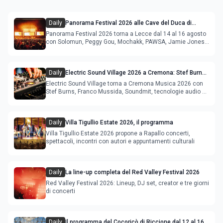
Daily
Panorama Festival 2026 alle Cave del Duca di
Lecce: lineup e programma
Panorama Festival 2026 torna a Lecce dal 14 al 16 agosto
con Solomun, Peggy Gou, Mochakk, PAWSA, Jamie Jones
e altri DJ
Daily
Electric Sound Village 2026 a Cremona: Stef Burns,
Soundmit e Young Band Contest, il programma
Electric Sound Village torna a Cremona Musica 2026 con
Stef Burns, Franco Mussida, Soundmit, tecnologie audio e
Young Ba
Daily
Villa Tigullio Estate 2026, il programma
Villa Tigullio Estate 2026 propone a Rapallo concerti,
spettacoli, incontri con autori e appuntamenti culturali
Daily
La line-up completa del Red Valley Festival 2026
Red Valley Festival 2026: Lineup, DJ set, creator e tre giorni
di concerti
Daily
Il programma del Cocoricò di Riccione dal 12 al 16