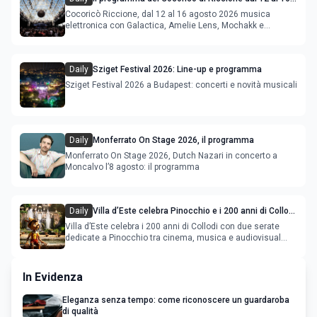
agosto 2026
Cocoricò Riccione, dal 12 al 16 agosto 2026 musica
elettronica con Galactica, Amelie Lens, Mochakk e
Deeperfect.
Daily
Sziget Festival 2026: Line-up e programma
Sziget Festival 2026 a Budapest: concerti e novità musicali
Daily
Monferrato On Stage 2026, il programma
Monferrato On Stage 2026, Dutch Nazari in concerto a
Moncalvo l’8 agosto: il programma
Daily
Villa d’Este celebra Pinocchio e i 200 anni di Collodi
con cinema, musica e audiovisual mapping
Villa d’Este celebra i 200 anni di Collodi con due serate
dedicate a Pinocchio tra cinema, musica e audiovisual
mapping
In Evidenza
Eleganza senza tempo: come riconoscere un guardaroba
di qualità