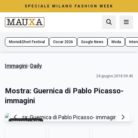
SPECIALE MILANO FASHION WEEK
Movie&Short Festival
Oscar 2026
Google News
Moda
Interv
Immagini
>
Daily
24 giugno 2018 09:45
Mostra: Guernica di Pablo Picasso-
immagini
Immagini > Daily