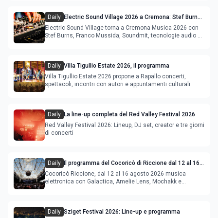
Daily
Electric Sound Village 2026 a Cremona: Stef Burns,
Soundmit e Young Band Contest, il programma
Electric Sound Village torna a Cremona Musica 2026 con
Stef Burns, Franco Mussida, Soundmit, tecnologie audio e
Young Ba
Daily
Villa Tigullio Estate 2026, il programma
Villa Tigullio Estate 2026 propone a Rapallo concerti,
spettacoli, incontri con autori e appuntamenti culturali
Daily
La line-up completa del Red Valley Festival 2026
Red Valley Festival 2026: Lineup, DJ set, creator e tre giorni
di concerti
Daily
Il programma del Cocoricò di Riccione dal 12 al 16
agosto 2026
Cocoricò Riccione, dal 12 al 16 agosto 2026 musica
elettronica con Galactica, Amelie Lens, Mochakk e
Deeperfect.
Daily
Sziget Festival 2026: Line-up e programma