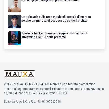
5 consigli per scegliere i profumi da uomo
Uri Poliavich sulla responsabilità sociale d’impresa:
perché un’impresa di successo va oltre il profitto
Spoiler e hacker: come proteggere i tuoi account
streaming e le tue serie preferite
©2026 Mauxa - ISSN 2283-6454 © Mauxa è una testata giornalistica
iscritta al registro stampa presso il Tribunale di Terni con autorizzazione n.
10/08 del 13/10/08. Iscrizione al ROC n. 23259.
Edito da Argo S.C. a R.L. - P.I. 01407520558