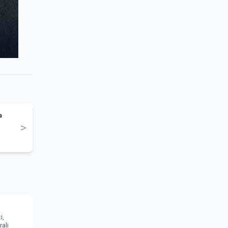
a
>
i,
rali