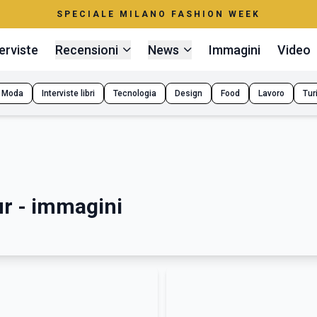
SPECIALE MILANO FASHION WEEK
erviste
Recensioni
News
Immagini
Video
Moda
Interviste libri
Tecnologia
Design
Food
Lavoro
Tur
ur - immagini