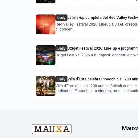
Young Ba
Daily
La line-up completa del Red Valley Festi
Red Valley Festival 2026: Lineup, DJ set, creator 
di concerti
Daily
Sziget Festival 2026: Line-up e program
Sziget Festival 2026 a Budapest: concerti e novi
Daily
Villa d’Este celebra Pinocchio e i 200 anni
con cinema, musica e audiovisual mapp
Villa d’Este celebra i 200 anni di Collodi con due
dedicate a Pinocchio tra cinema, musica e audi
mapping
Maux