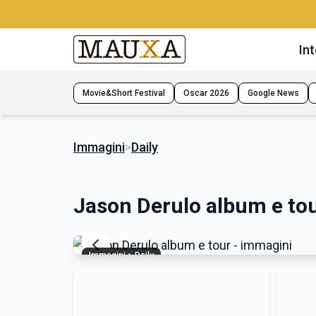
Int
Movie&Short Festival
Oscar 2026
Google News
Immagini
>
Daily
Jason Derulo album e to
Immagini > Daily