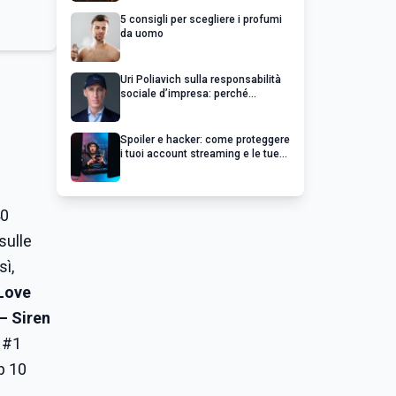
5 consigli per scegliere i profumi
da uomo
Uri Poliavich sulla responsabilità
sociale d’impresa: perché
un’impresa di successo va oltre il
profitto
Spoiler e hacker: come proteggere
i tuoi account streaming e le tue
serie preferite
40
sulle
sì,
Love
– Siren
a #1
op 10