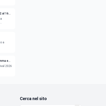
2 al 16
ca
to a
ramma e
ival 2026
Cerca nel sito