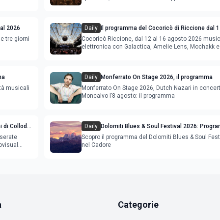
val 2026
Daily
Il programma del Cocoricò di Riccione dal 1
agosto 2026
e tre giorni
Cocoricò Riccione, dal 12 al 16 agosto 2026 musi
elettronica con Galactica, Amelie Lens, Mochakk e
Deeperfect.
ma
Daily
Monferrato On Stage 2026, il programma
tà musicali
Monferrato On Stage 2026, Dutch Nazari in concer
Moncalvo l’8 agosto: il programma
 di Collodi
Daily
Dolomiti Blues & Soul Festival 2026: Prog
ing
Location nel Cadore
 serate
Scopro il programma del Dolomiti Blues & Soul Fest
ovisual
nel Cadore
a
Categorie