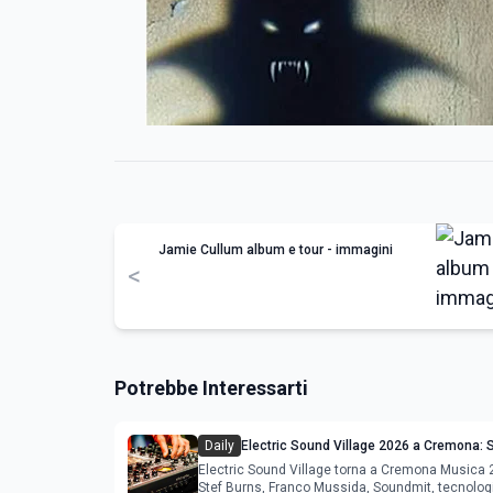
Jamie Cullum album e tour - immagini
<
Potrebbe Interessarti
Daily
Electric Sound Village 2026 a Cremona: S
Soundmit e Young Band Contest, il pro
Electric Sound Village torna a Cremona Musica
Stef Burns, Franco Mussida, Soundmit, tecnolog