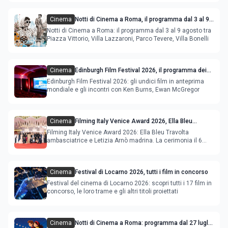
Cinema
Notti di Cinema a Roma, il programma dal 3 al 9
agosto
Notti di Cinema a Roma: il programma dal 3 al 9 agosto tra
Piazza Vittorio, Villa Lazzaroni, Parco Tevere, Villa Bonelli
Cinema
Edinburgh Film Festival 2026, il programma dei
film in anteprima mondiale
Edinburgh Film Festival 2026: gli undici film in anteprima
mondiale e gli incontri con Ken Burns, Ewan McGregor
Cinema
Filming Italy Venice Award 2026, Ella Bleu
Travolta ambasciatrice e Letizia Arnò madrina
Filming Italy Venice Award 2026: Ella Bleu Travolta
ambasciatrice e Letizia Arnò madrina. La cerimonia il 6
settembre.
Cinema
Festival di Locarno 2026, tutti i film in concorso
Festival del cinema di Locarno 2026: scopri tutti i 17 film in
concorso, le loro trame e gli altri titoli proiettati
Cinema
Notti di Cinema a Roma: programma dal 27 luglio