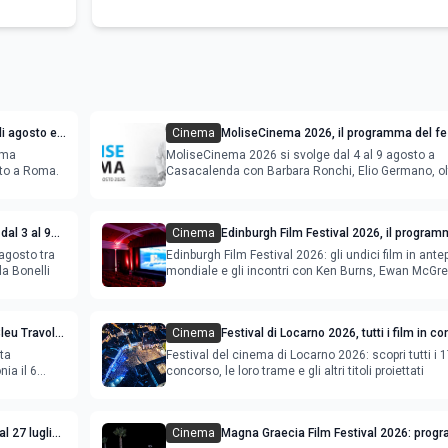
i agosto e
Cinema
MoliseCinema 2026, il programma del fes
ema
MoliseCinema 2026 si svolge dal 4 al 9 agosto a
sto a Roma.
Casacalenda con Barbara Ronchi, Elio Germano, ol
film in concorso
dal 3 al 9
Cinema
Edinburgh Film Festival 2026, il program
film in anteprima mondiale
agosto tra
Edinburgh Film Festival 2026: gli undici film in ant
la Bonelli
mondiale e gli incontri con Ken Burns, Ewan McGr
Bleu Travolta
Cinema
Festival di Locarno 2026, tutti i film in c
lta
Festival del cinema di Locarno 2026: scopri tutti i 1
ia il 6
concorso, le loro trame e gli altri titoli proiettati
l 27 luglio
Cinema
Magna Graecia Film Festival 2026: prog