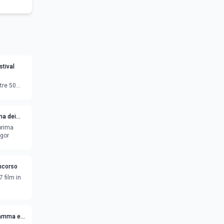
tival
tre 50
ma dei
eprima
egor
oncorso
7 film in
ramma e