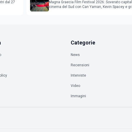
star internazionali
tri dal 27
Magna Graecia Film Festival 2026: Soverato capital
cinema del Sud con Can Yaman, Kevin Spacey e gr
ospiti inter
a
Categorie
o
News
Recensioni
olicy
Interviste
à
Video
Immagini