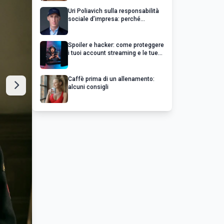
Uri Poliavich sulla responsabilità
sociale d’impresa: perché
un’impresa di successo va oltre il
profitto
Spoiler e hacker: come proteggere
i tuoi account streaming e le tue
serie preferite
Caffè prima di un allenamento:
alcuni consigli