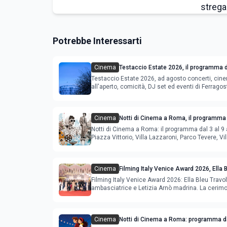
Potrebbe Interessarti
Cinema
Testaccio Estate 2026, il programma d
Ferragosto
Testaccio Estate 2026, ad agosto concerti, cin
all'aperto, comicità, DJ set ed eventi di Ferrago
Cinema
Notti di Cinema a Roma, il programma 
agosto
Notti di Cinema a Roma: il programma dal 3 al 9 
Piazza Vittorio, Villa Lazzaroni, Parco Tevere, Vil
Cinema
Filming Italy Venice Award 2026, Ella 
ambasciatrice e Letizia Arnò madrina
Filming Italy Venice Award 2026: Ella Bleu Travo
ambasciatrice e Letizia Arnò madrina. La cerimon
settembre.
Cinema
Notti di Cinema a Roma: programma da