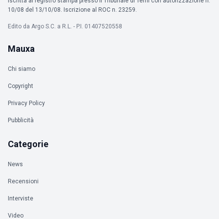
iscritta al registro stampa presso il Tribunale di Terni con autorizzazione n.
10/08 del 13/10/08. Iscrizione al ROC n. 23259.
Edito da Argo S.C. a R.L. - P.I. 01407520558
Mauxa
Chi siamo
Copyright
Privacy Policy
Pubblicità
Categorie
News
Recensioni
Interviste
Video