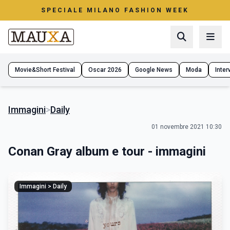
SPECIALE MILANO FASHION WEEK
Movie&Short Festival
Oscar 2026
Google News
Moda
Interv
Immagini
>
Daily
01 novembre 2021 10:30
Conan Gray album e tour - immagini
Immagini > Daily