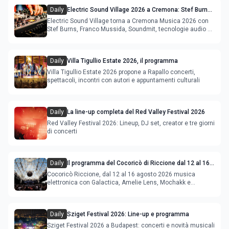
Daily
Electric Sound Village 2026 a Cremona: Stef Burns,
Soundmit e Young Band Contest, il programma
Electric Sound Village torna a Cremona Musica 2026 con
Stef Burns, Franco Mussida, Soundmit, tecnologie audio e
Young Ba
Daily
Villa Tigullio Estate 2026, il programma
Villa Tigullio Estate 2026 propone a Rapallo concerti,
spettacoli, incontri con autori e appuntamenti culturali
Daily
La line-up completa del Red Valley Festival 2026
Red Valley Festival 2026: Lineup, DJ set, creator e tre giorni
di concerti
Daily
Il programma del Cocoricò di Riccione dal 12 al 16
agosto 2026
Cocoricò Riccione, dal 12 al 16 agosto 2026 musica
elettronica con Galactica, Amelie Lens, Mochakk e
Deeperfect.
Daily
Sziget Festival 2026: Line-up e programma
Sziget Festival 2026 a Budapest: concerti e novità musicali