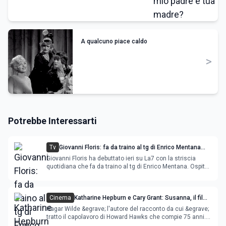
A qualcuno piace caldo
>
Potrebbe Interessarti
Tv
Giovanni Floris: fa da traino al tg di Enrico Mentana
con Susanna Camusso a 'DiciannovEquaranta'
Giovanni Floris ha debuttato ieri su La7 con la striscia
quotidiana che fa da traino al tg di Enrico Mentana. Ospite
di &quot;DiciannovEquaranta&quot; Susanna Camusso
Cinema
Katharine Hepburn e Cary Grant: Susanna, il film
classico di Howard Hawks
Hagar Wilde &egrave; l'autore del racconto da cui &egrave;
tratto il capolavoro di Howard Hawks che compie 75 anni.
Ma lo stesso regista depista i fatti