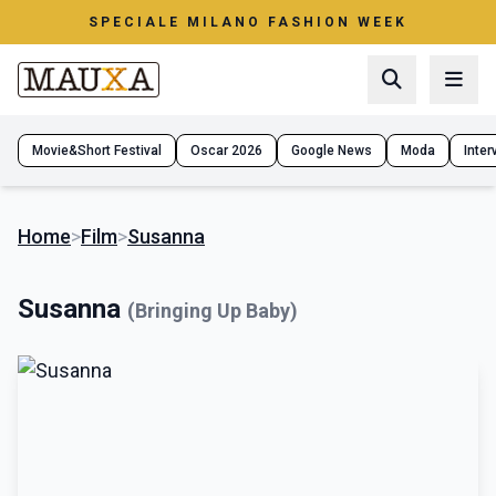
SPECIALE MILANO FASHION WEEK
Movie&Short Festival
Oscar 2026
Google News
Moda
Interv
Home
>
Film
>
Susanna
Susanna
(Bringing Up Baby)