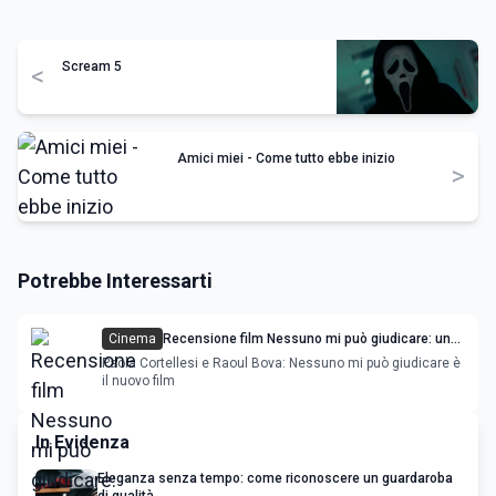
Scream 5
<
Amici miei - Come tutto ebbe inizio
>
Potrebbe Interessarti
Cinema
Recensione film Nessuno mi può giudicare: una
trama per una viveur troppo veloce
Paola Cortellesi e Raoul Bova: Nessuno mi può giudicare è
il nuovo film
In Evidenza
Eleganza senza tempo: come riconoscere un guardaroba
di qualità