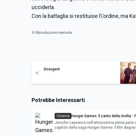
ucciderla.
Con la battaglia si restituise l\'ordine, ma K
© Riproduzione riservata
Divergent
<
Potrebbe Interessarti
Cinema
Hunger Games: Il canto della rivolta - 
Jennifer Lawrence indomita nel nuovo 
Jennifer Lawrence nell'attesissima prima parte d
Francis Lawrence
capitolo della saga Hunger Games. Il film &egrave
Francis Lawrence. Nel cast Josh Hutcherson, L