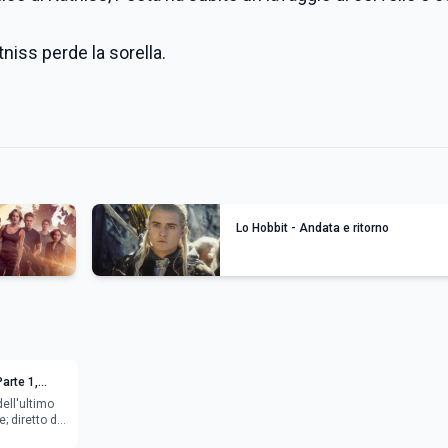
atniss perde la sorella.
Lo Hobbit - Andata e ritorno
Parte 1,
film di
ell'ultimo
; diretto da
iam