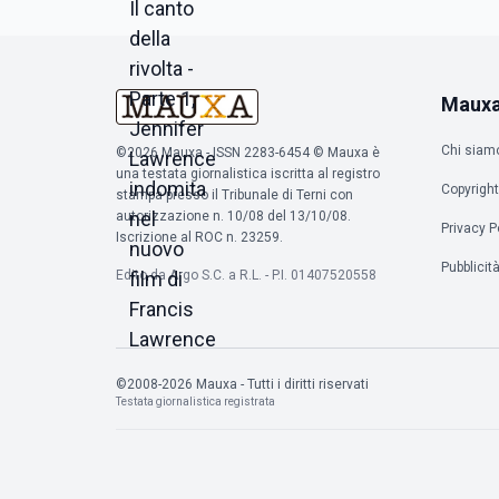
Hemsworth e Julianne Moore.
Maux
Chi siam
©2026 Mauxa - ISSN 2283-6454 © Mauxa è
una testata giornalistica iscritta al registro
Copyright
stampa presso il Tribunale di Terni con
autorizzazione n. 10/08 del 13/10/08.
Privacy P
Iscrizione al ROC n. 23259.
Pubblicit
Edito da Argo S.C. a R.L. - P.I. 01407520558
©2008-2026 Mauxa - Tutti i diritti riservati
Testata giornalistica registrata