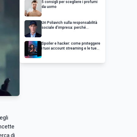
5 consigli per scegliere i profumi
da uomo
Uri Poliavich sulla responsabilità
sociale d’impresa: perché
un’impresa di successo va oltre il
profitto
Spoiler e hacker: come proteggere
i tuoi account streaming e le tue
serie preferite
egli
ancette
erca di