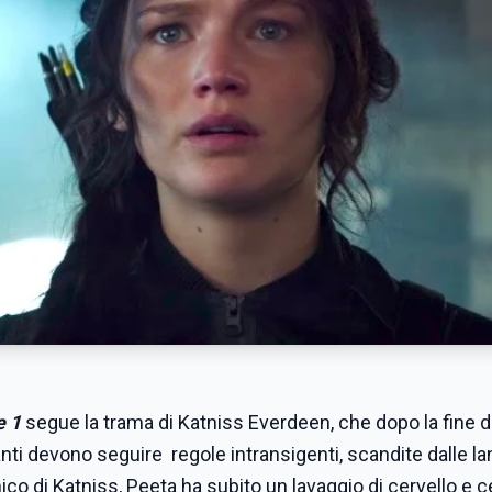
e 1
segue la trama di Katniss Everdeen, che dopo la fine d
anti devono seguire regole intransigenti, scandite dalle l
mico di Katniss, Peeta ha subito un lavaggio di cervello e c