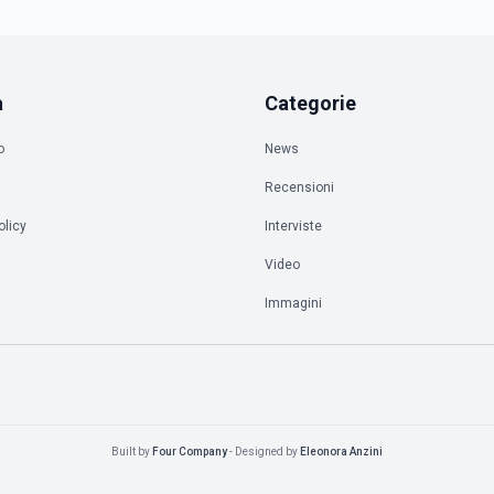
a
Categorie
o
News
Recensioni
olicy
Interviste
à
Video
Immagini
Built by
Four Company
- Designed by
Eleonora Anzini