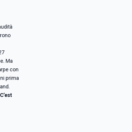
nudità
irono
n
27
re. Ma
carpe con
rni prima
tand.
C’est