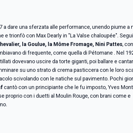
7 a dare una sferzata alle performance, unendo piume a 
rne e trionfò con Max Dearly in "La Valse chaloupée". Segu
hevalier, la Goulue, la Môme Fromage, Nini Pattes
, co
mbiavano di frequente, come quella di Pétomane . Nel 19
illati dovevano uscire da torte giganti, poi ballare e canta
camminare su uno strato di crema pasticcera con le loro s
ettacolo scivolando con le natiche sul pavimento. Pochi gio
af
cantò con un principiante che le fu imposto, Yves Mon
se proprio con i duetti al Moulin Rouge, con brani come e
nno.