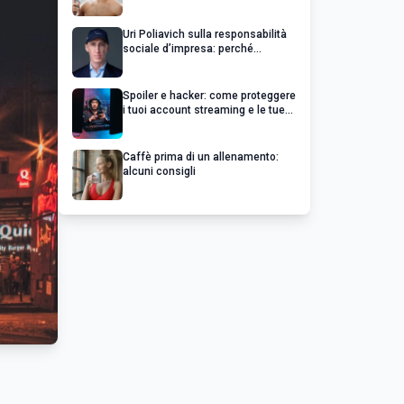
Uri Poliavich sulla responsabilità
sociale d’impresa: perché
un’impresa di successo va oltre il
profitto
Spoiler e hacker: come proteggere
i tuoi account streaming e le tue
serie preferite
Caffè prima di un allenamento:
alcuni consigli