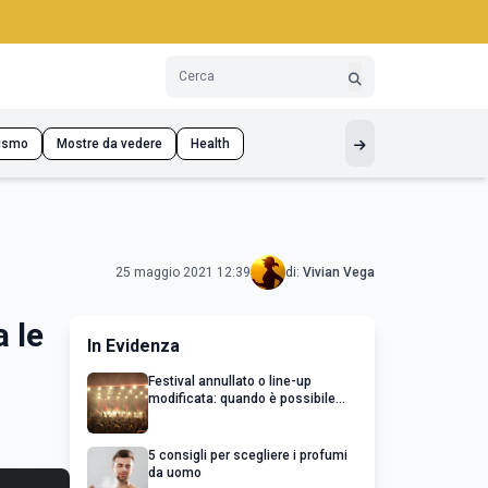
ismo
Mostre da vedere
Health
25 maggio 2021 12:39
di:
Vivian Vega
a le
In Evidenza
Festival annullato o line-up
modificata: quando è possibile
chiedere un rimborso
5 consigli per scegliere i profumi
da uomo