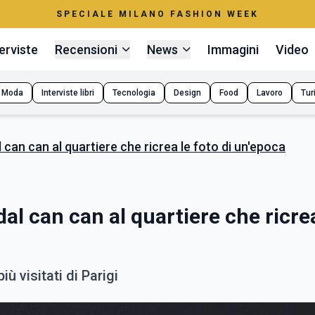
SPECIALE MILANO FASHION WEEK
erviste
Recensioni
News
Immagini
Video
Moda
Interviste libri
Tecnologia
Design
Food
Lavoro
Tur
l can can al quartiere che ricrea le foto di un'epoca
dal can can al quartiere che ricre
ù visitati di Parigi