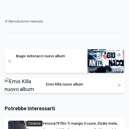
© Riproduzione riservata
Biagio Antonacci nuovo album
<
>
Emis Killa nuovo album
Potrebbe Interessarti
Cinema
Venezia79 film Ti mangio il cuore, Elodie rivela:
'Io attrice? Vi racconto come è nata l’idea'