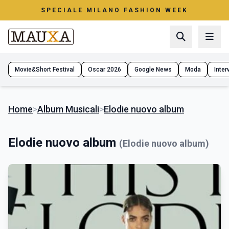
SPECIALE MILANO FASHION WEEK
Movie&Short Festival
Oscar 2026
Google News
Moda
Interv
Home
>
Album Musicali
>
Elodie nuovo album
Elodie nuovo album
(Elodie nuovo album)