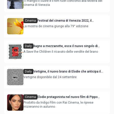
Ti mangio il cuore è il film fuori concorso alla Mostra del
cinema di Venezia
Cinema
Festival del cinema di Venezia 2022, il
programma dei film in concorso e nelle varie
La mostra de cinema giunge alla 79° edizione
sezioni
Daily
Bagno a mezzanotte, esce il nuovo singolo di
Elodie accompagnato dal video
A Save the Children il ricavato delle vendite del brano
Daily
Vertigine, il nuovo brano di Elodie che anticipa il
prossimo album
Vertigine disponibile dal 24 settembre
Cinema
Elodie protagonista nel nuovo film di Pippo
Mezzapesa Ti mangio il cuore
Prodotto da Indigo Film con Rai Cinema, le riprese
inizieranno in autunno.