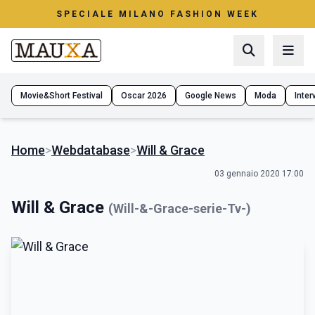
SPECIALE MILANO FASHION WEEK
Movie&Short Festival
Oscar 2026
Google News
Moda
Interv
Home
>
Webdatabase
>
Will & Grace
03 gennaio 2020 17:00
Will & Grace
(Will-&-Grace-serie-Tv-)