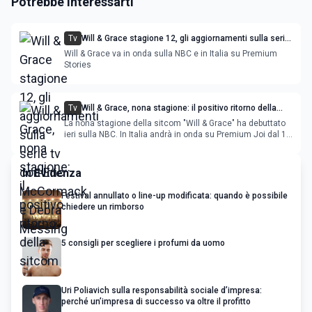
Potrebbe Interessarti
Tv
Will & Grace stagione 12, gli aggiornamenti sulla serie
tv con Eric McCormack e Debra Messing
Will & Grace va in onda sulla NBC e in Italia su Premium
Stories
Tv
Will & Grace, nona stagione: il positivo ritorno della
sitcom
La nona stagione della sitcom "Will & Grace" ha debuttato
ieri sulla NBC. In Italia andrà in onda su Premium Joi dal 13
ottobre.
In Evidenza
Festival annullato o line-up modificata: quando è possibile
chiedere un rimborso
5 consigli per scegliere i profumi da uomo
Uri Poliavich sulla responsabilità sociale d’impresa:
perché un’impresa di successo va oltre il profitto