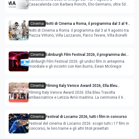
Casacalenda con Barbara Ronchi, Elio Germano, oltre 50
film in concorso
Cinema
Notti di Cinema a Roma, il programma dal 3 al 9
agosto
Notti di Cinema a Roma: il programma dal 3 al 9 agosto tra
Piazza Vittorio, Villa Lazzaroni, Parco Tevere, Villa Bonelli
Cinema
Edinburgh Film Festival 2026, il programma dei
film in anteprima mondiale
Edinburgh Film Festival 2026: gli undici film in anteprima
mondiale e gli incontri con Ken Burns, Ewan McGregor
Cinema
Filming Italy Venice Award 2026, Ella Bleu
Travolta ambasciatrice e Letizia Arnò madrina
Filming Italy Venice Award 2026: Ella Bleu Travolta
ambasciatrice e Letizia Arnò madrina. La cerimonia il 6
settembre.
Cinema
Festival di Locarno 2026, tutti i film in concorso
Festival del cinema di Locarno 2026: scopri tutti i 17 film in
concorso, le loro trame e gli altri titoli proiettati