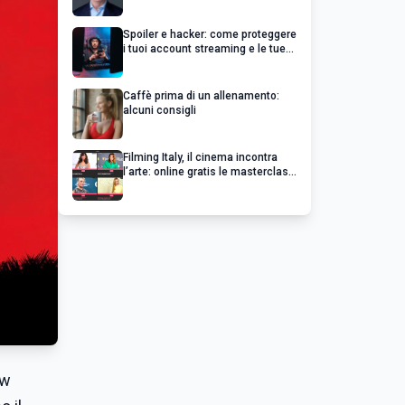
un’impresa di successo va oltre il
profitto
Spoiler e hacker: come proteggere
i tuoi account streaming e le tue
serie preferite
Caffè prima di un allenamento:
alcuni consigli
Filming Italy, il cinema incontra
l’arte: online gratis le masterclass
esclusive dei grandi del cinema
ew