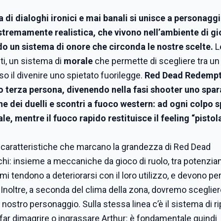
a di dialoghi ironici e mai banali si unisce a personaggi
stremamente realistica, che vivono nell’ambiente di gi
o un sistema di onore che circonda le nostre scelte.
L
ti, un sistema di
morale
che permette di scegliere tra un
so il divenire uno spietato fuorilegge.
Red Dead Redempt
o terza persona, divenendo nella fasi shooter uno spar
che dei duelli e scontri a fuoco western: ad ogni colpo 
le, mentre il fuoco rapido restituisce il feeling “pistola
 caratteristiche che marcano la grandezza di Red Dead
chi: insieme a meccaniche da gioco di ruolo, tra potenzia
rmi tendono a deteriorarsi con il loro utilizzo, e devono pe
Inoltre, a seconda del clima della zona, dovremo sceglier
l nostro personaggio. Sulla stessa linea c’è il sistema di r
 far dimagrire o ingrassare Arthur: è fondamentale quindi