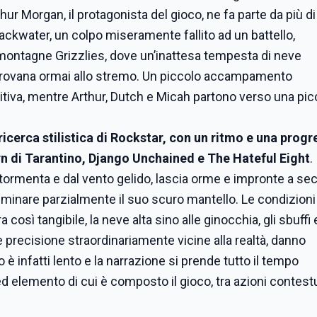
hur Morgan, il protagonista del gioco, ne fa parte da più di
lackwater, un colpo miseramente fallito ad un battello,
 montagne Grizzlies, dove un’inattesa tempesta di neve
arovana ormai allo stremo. Un piccolo accampamento
itiva, mentre Arthur, Dutch e Micah partono verso una pic
 ricerca stilistica di Rockstar, con un ritmo e una prog
rn di Tarantino, Django Unchained e The Hateful Eight
.
a tormenta e dal vento gelido, lascia orme e impronte a s
illuminare parzialmente il suo scuro mantello. Le condizioni
osì tangibile, la neve alta sino alle ginocchia, gli sbuffi 
 precisione straordinariamente vicine alla realtà, danno
 è infatti lento e la narrazione si prende tutto il tempo
ed elemento di cui è composto il gioco, tra azioni contestu