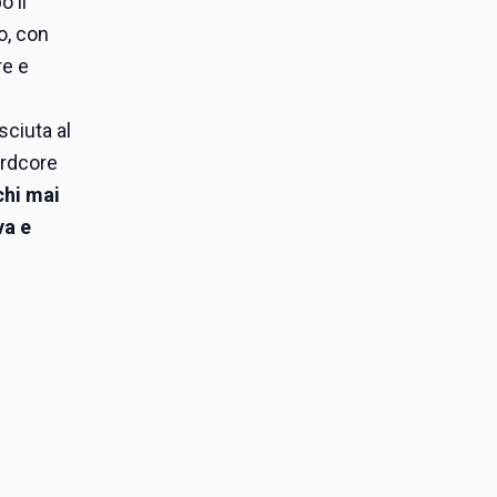
o il
o, con
re e
ciuta al
ardcore
chi mai
va e