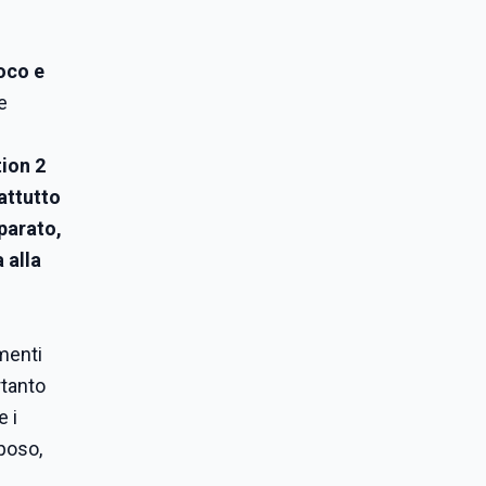
oco e
e
ion 2
attutto
sparato,
 alla
menti
rtanto
e i
iposo,