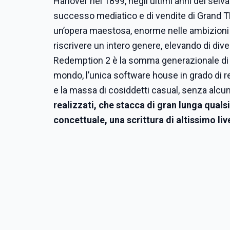
Hanover nel 1899, negli ultimi anni del selva
successo mediatico e di vendite di Grand Th
un’opera maestosa, enorme nelle ambizioni e
riscrivere un intero genere, elevando di div
Redemption 2 è la somma generazionale di 
mondo, l’unica software house in grado di re
e la massa di cosiddetti casual, senza al
realizzati, che stacca di gran lunga qualsia
concettuale, una scrittura di altissimo li