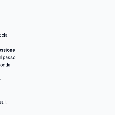
cola
ressione
 Il passo
econda
e
ali,