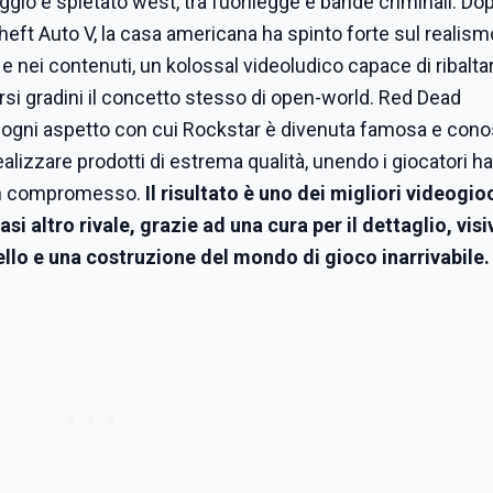
ggio e spietato west, tra fuorilegge e bande criminali. Dop
eft Auto V, la casa americana ha spinto forte sul realism
 nei contenuti, un kolossal videoludico capace di ribalta
ersi gradini il concetto stesso di open-world. Red Dead
ogni aspetto con cui Rockstar è divenuta famosa e conos
alizzare prodotti di estrema qualità, unendo i giocatori h
cun compromesso.
Il risultato è uno dei migliori videogio
si altro rivale, grazie ad una cura per il dettaglio, visi
vello e una costruzione del mondo di gioco inarrivabile.