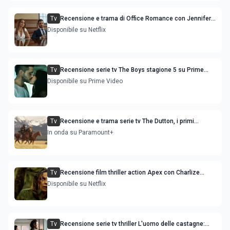
Tv
Recensione e trama di Office Romance con Jennifer
Lopez
Disponibile su Netflix
Tv
Recensione serie tv The Boys stagione 5 su Prime
Video
Disponibile su Prime Video
Tv
Recensione e trama serie tv The Dutton, i primi
episodi dello spin-off di Yellowstone
In onda su Paramount+
Tv
Recensione film thriller action Apex con Charlize
Theron e Taron Egerton
Disponibile su Netflix
Tv
Recensione serie tv thriller L'uomo delle castagne: