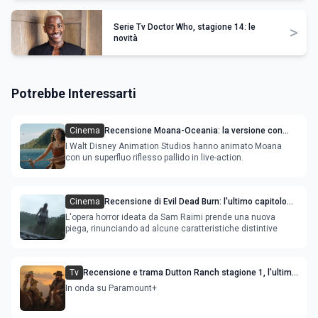
Serie Tv Doctor Who, stagione 14: le
>
novità
Potrebbe Interessarti
Cinema
Recensione Moana-Oceania: la versione con
attori ripercorre il successo del film
I Walt Disney Animation Studios hanno animato Moana
con un superfluo riflesso pallido in live-action.
Cinema
Recensione di Evil Dead Burn: l'ultimo capitolo
della saga gioca con il fuoco e si brucia
L'opera horror ideata da Sam Raimi prende una nuova
piega, rinunciando ad alcune caratteristiche distintive
Tv
Recensione e trama Dutton Ranch stagione 1, l'ultimo
episodio in onda venerdì 3 luglio
In onda su Paramount+