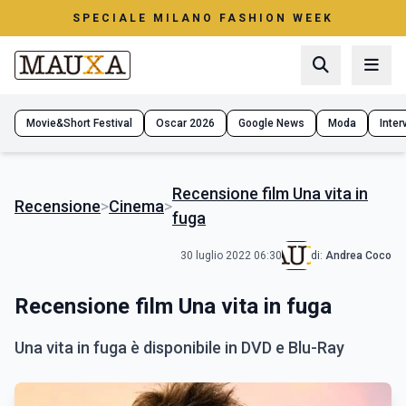
SPECIALE MILANO FASHION WEEK
Movie&Short Festival
Oscar 2026
Google News
Moda
Interv
Recensione film Una vita in
Recensione
>
Cinema
>
fuga
30 luglio 2022 06:30
di:
Andrea Coco
Recensione film Una vita in fuga
Una vita in fuga è disponibile in DVD e Blu-Ray