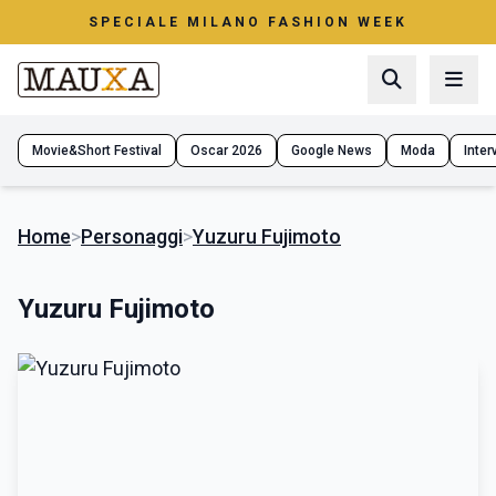
SPECIALE MILANO FASHION WEEK
Movie&Short Festival
Oscar 2026
Google News
Moda
Interv
Home
>
Personaggi
>
Yuzuru Fujimoto
Yuzuru Fujimoto