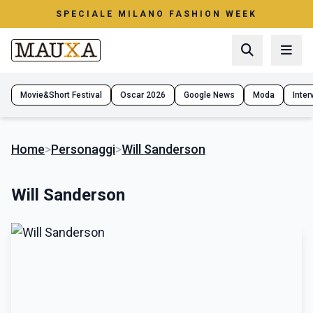
SPECIALE MILANO FASHION WEEK
Movie&Short Festival
Oscar 2026
Google News
Moda
Interv
Home
>
Personaggi
>
Will Sanderson
Will Sanderson