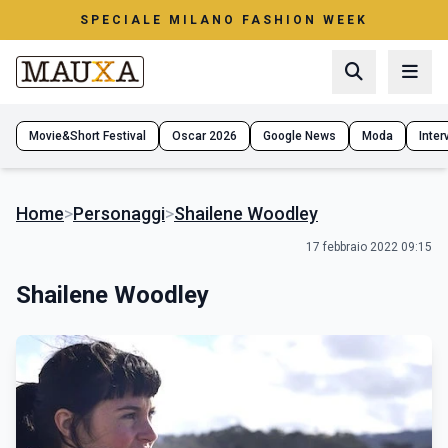
SPECIALE MILANO FASHION WEEK
Movie&Short Festival
Oscar 2026
Google News
Moda
Interv
Home
>
Personaggi
>
Shailene Woodley
17 febbraio 2022 09:15
Shailene Woodley