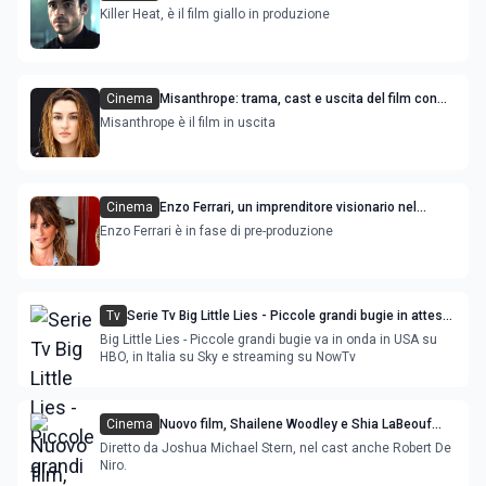
Madden e Shailene Woodley
Killer Heat, è il film giallo in produzione
Cinema
Misanthrope: trama, cast e uscita del film con
Shailene Woodley
Misanthrope è il film in uscita
Cinema
Enzo Ferrari, un imprenditore visionario nel
nuovo film con Penelope Cruz e Adam Driver
Enzo Ferrari è in fase di pre-produzione
Tv
Serie Tv Big Little Lies - Piccole grandi bugie in attesa
della terza stagione.
Big Little Lies - Piccole grandi bugie va in onda in USA su
HBO, in Italia su Sky e streaming su NowTv
Cinema
Nuovo film, Shailene Woodley e Shia LaBeouf
protagonisti di After Exile
Diretto da Joshua Michael Stern, nel cast anche Robert De
Niro.