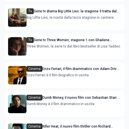
Tv
Serie tv drama Big Little Lies: la stagione 3 tratta dal
nuovo libro di Liane Moriarty
Big Little Lies, le novità della terza stagione in cantiere
Tv
Serie tv Three Women, stagione 1 con Shailene
Woodley : trama, cast e uscita
Three Women, la serie tv dal libro bestseller di Lisa Taddeo
Cinema
Enzo Ferrari, il film drammatico con Adam Driver
e Penelope Cruz
Enzo Ferrari è il film biografico in uscita
Cinema
Dumb Money, il nuovo film con Sebastian Stan e
Seth Rogen
Dumb Money è il film drammatico in uscita
Cinema
Killer Heat, il nuovo film thriller con Richard