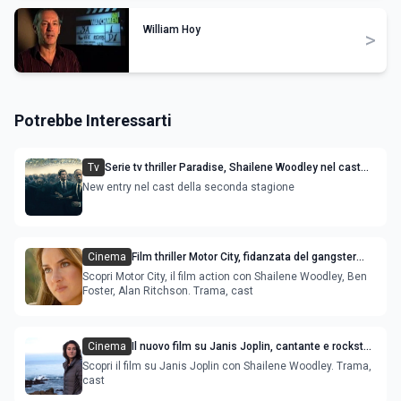
William Hoy
>
Potrebbe Interessarti
Tv
Serie tv thriller Paradise, Shailene Woodley nel cast
della stagione 2
New entry nel cast della seconda stagione
Cinema
Film thriller Motor City, fidanzata del gangster
con Shailene Woodley e Alan Ritchson
Scopri Motor City, il film action con Shailene Woodley, Ben
Foster, Alan Ritchson. Trama, cast
Cinema
Il nuovo film su Janis Joplin, cantante e rockstar
con Shailene Woodley
Scopri il film su Janis Joplin con Shailene Woodley. Trama,
cast