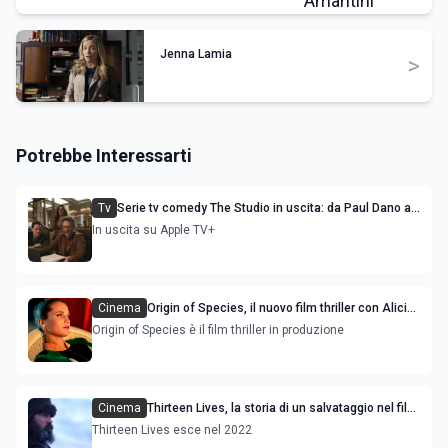
Jenna Lamia
>
Potrebbe Interessarti
Tv
Serie tv comedy The Studio in uscita: da Paul Dano a
Olivia Wilde, le guest star
In uscita su Apple TV+
Cinema
Origin of Species, il nuovo film thriller con Alicia
Vikander e Jude Law
Origin of Species è il film thriller in produzione
Cinema
Thirteen Lives, la storia di un salvataggio nel film
con Colin Farrell e Viggo Mortensen
Thirteen Lives esce nel 2022