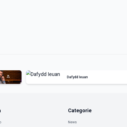
Dafydd Ieuan
a
Categorie
o
News