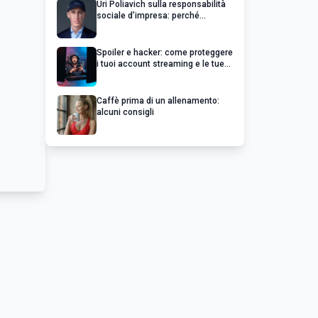
Uri Poliavich sulla responsabilità
sociale d’impresa: perché
un’impresa di successo va oltre il
profitto
Spoiler e hacker: come proteggere
i tuoi account streaming e le tue
serie preferite
Caffè prima di un allenamento:
alcuni consigli