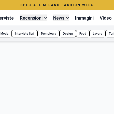
SPECIALE MILANO FASHION WEEK
erviste
Recensioni
News
Immagini
Video
Moda
Interviste libri
Tecnologia
Design
Food
Lavoro
Tur