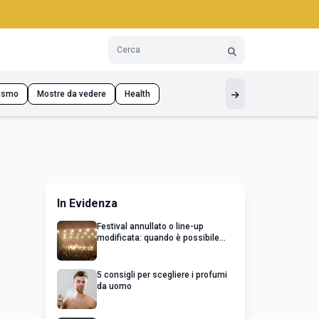
ismo
Mostre da vedere
Health
In Evidenza
Festival annullato o line-up
modificata: quando è possibile
chiedere un rimborso
5 consigli per scegliere i profumi
da uomo