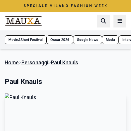
SPECIALE MILANO FASHION WEEK
Movie&Short Festival
Oscar 2026
Google News
Moda
Interv
Home
>
Personaggi
>
Paul Knauls
Paul Knauls