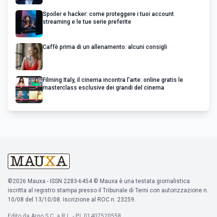
Spoiler e hacker: come proteggere i tuoi account
streaming e le tue serie preferite
Caffè prima di un allenamento: alcuni consigli
Filming Italy, il cinema incontra l’arte: online gratis le
masterclass esclusive dei grandi del cinema
©2026 Mauxa - ISSN 2283-6454 © Mauxa è una testata giornalistica
iscritta al registro stampa presso il Tribunale di Terni con autorizzazione n.
10/08 del 13/10/08. Iscrizione al ROC n. 23259.
Edito da Argo S.C. a R.L. - P.I. 01407520558