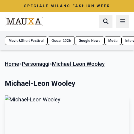
SPECIALE MILANO FASHION WEEK
Movie&Short Festival
Oscar 2026
Google News
Moda
Interv
Home
>
Personaggi
>
Michael-Leon Wooley
Michael-Leon Wooley