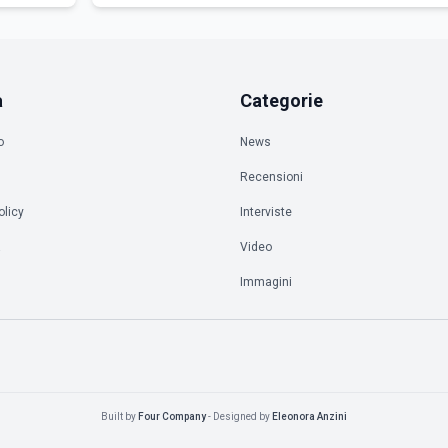
a
Categorie
o
News
Recensioni
olicy
Interviste
à
Video
Immagini
Built by
Four Company
- Designed by
Eleonora Anzini