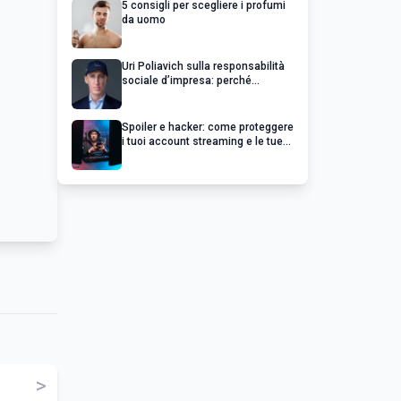
5 consigli per scegliere i profumi
da uomo
Uri Poliavich sulla responsabilità
sociale d’impresa: perché
un’impresa di successo va oltre il
profitto
Spoiler e hacker: come proteggere
i tuoi account streaming e le tue
serie preferite
>