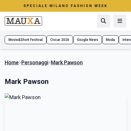
SPECIALE MILANO FASHION WEEK
Movie&Short Festival
Oscar 2026
Google News
Moda
Interv
Home
>
Personaggi
>
Mark Pawson
Mark Pawson